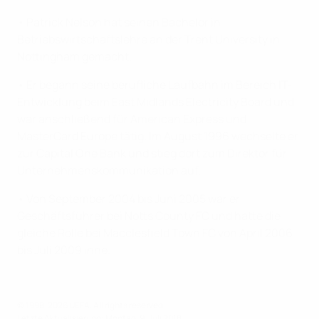
• Patrick Nelson hat seinen Bachelor in
Betriebswirtschaftslehre an der Trent University in
Nottingham gemacht.
• Er begann seine berufliche Laufbahn im Bereich IT-
Entwicklung beim East Midlands Electricity Board und
war anschließend für American Express und
MasterCard Europe tätig. Im August 1996 wechselte er
zur Capital One Bank und stieg dort zum Direktor für
Unternehmenskommunikation auf.
• Von September 2004 bis Juni 2005 war er
Geschäftsführer bei Notts County FC und hatte die
gleiche Rolle bei Macclesfield Town FC von April 2006
bis Juli 2009 inne.
© 1998-2026 UEFA. All rights reserved.
Letzte Aktualisierung: Montag, 9. Juli 2018