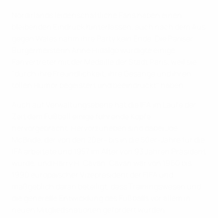
Nordirlands leidenschaftliche Fans haben einen
bleibenden Eindruck hinterlassen, auch nach dem Aus
gegen Wales nahm ihre Party kein Ende. Die Pariser
Bürgermeisterin Anne Hidalgo würdigte einige
Fanvertreter mit der Medaille der Stadt Paris, weil sie
"durch ihre Freundlichkeit, ihre Gesänge und ihren
tollen Humor begeistert und beeindruckt" haben.
Auch auf Verwaltungsebene hat die IFA im Laufe der
Zeit dem Fußball einige führende Köpfe
hervorgebracht. Hervorzuheben sind dabei Joe
McBride, der von den 20er- bis in die 50er-Jahre für die
IFA arbeitete und 1957 im Alter von 93 Jahren Präsident
wurde, und Harry H. Cavan. Cavan war von 1960 bis
1990 europäischer Vizepräsident der FIFA und
maßgeblich daran beteiligt, dass Trainingswesen und
die generelle Entwicklung des Fußballs vor allem in
neuen Mitgliedsnationen gefördert wurden.