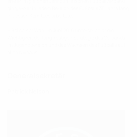
ehe er im gleichen Jahr zum Irischen Fußballverband
ging, wo er in jedem Bereich des Fußballs 35 Jahre lang
in dessen Komitees arbeitete.
• Bei seiner Wahl im Juni 2016 unterstrich er die
Wichtigkeit der langfrostigen Strategie des Verbands
im Jugendbereich und das Wachsen des Fußballs auf
allen Niveaus.
Generalsekretär
Patrick Nelson