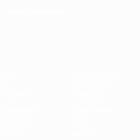
News und Medien
Über
Nationalverbände
Wettbewerbe
Entwicklung
Nachhaltigkeit
News und Medien
ENTDECKE
MEHR
UEFA.tv
MyUEFA