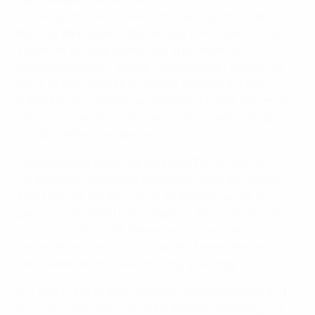
Jennings, der unnachahmliche George Best und
Norman Whiteside - 1982 im Alter von 17 Jahren und 42
Tagen der jüngste Spieler, der je bei einer FIFA-
Weltmeisterschaft spielte - sind allesamt Spieler der
Extra-Klasse. Sie hatten großen Einfluss auf den
Fußball in ihrer Heimat und hingen mit dem Herzen an
Irland, auch wenn sie ihr Geld größtenteils in England
und Schottland verdienten.
David Healy ist bis heute der beste Torschütze der
nordirischen Nationalmannschaft. Ende des Jahres
2012 hatte es der Stürmer in 94 Spielen auf 36 Tore
gebracht. Zwölfmal traf er dabei in der Qualifikation
zur UEFA EURO 2008. Diese Leistung wurde
anschließend von UEFA-Präsident Michel Platini mit
einer besonderen Auszeichnung gewürdigt.
Auf die Erfolge in WM-Qualifikationen kann das Land
durchaus stolz sein, Nordirland bringt es bislang auf