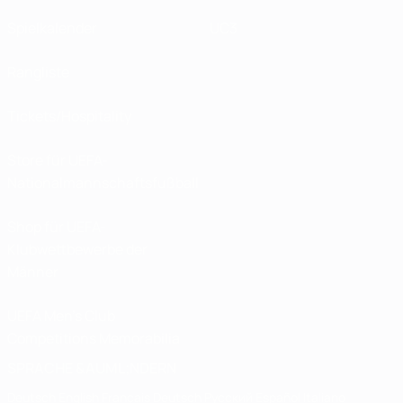
Spielkalender
UC3
Rangliste
Tickets/Hospitality
Store für UEFA-
Nationalmannschaftsfußball
Shop für UEFA-
Klubwettbewerbe der
Männer
UEFA Men's Club
Competitions Memorabilia
SPRACHE &AUML;NDERN
Deutsch
English
Français
Deutsch
Русский
Español
Italiano