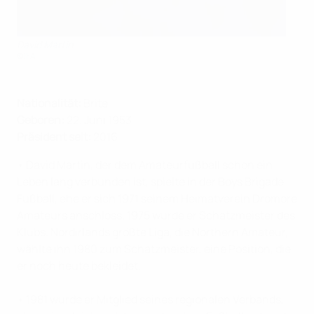
David Martin
©IFA
Nationalität:
Brite
Geboren:
22. Juni 1953
Präsident seit:
2016
• David Martin, der dem Amateurfußball schon ein
Leben lang verbunden ist, spielte in der Boys Brigade
Fußball, ehe er sich 1971 seinem Heimatverein Dromore
Amateurs anschloss. 1975 wurde er Schatzmeister des
Klubs. Nordirlands größte Liga, die Northern Amateur,
wählte ihn 1980 zum Schatzmeister, eine Position, die
er noch heute bekleidet.
• 1981 wurde er Mitglied seines regionalen Verbands,