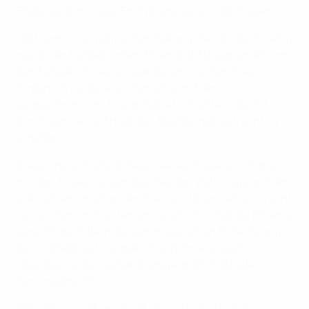
Pleite sorgten stolze Eintrittspreise für volle Kassen.
1921 kam es zur politischen Teilung Irlands, gleichzeitig
wurde der Fußballverband Irlands (FAI) gegründet, um
den Fußball im neu entstandenen irischen Staat zu
fördern. Trotz dieses Umbruchs und der
eingeschränkten Zuständigkeit schaffte es die IFA,
durch konstante Arbeit den Spielbetrieb aufrecht zu
erhalten.
Diese Unerschütterlichkeit war auch später nötig, um
mit den Auswirkungen des Zweiten Weltkriegs und den
politischen Unruhen der 70er- und 80er-Jahre zurecht
zu kommen. In ihrer langen Geschichte hat die IFA eine
gewichtige Rolle in der kontinuierlichen Entwicklung
des Fußballs auf europäischer Bühne gespielt.
Überdies hat der Verband einige große Fußballer
hervorgebracht.
Billy Gillespie, Elisha Scott, Peter Docherty, Pat