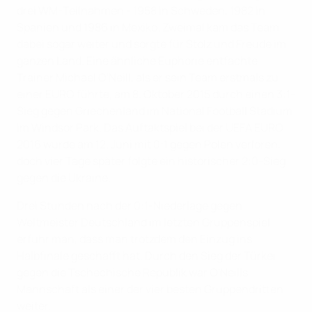
drei WM-Teilnahmen - 1958 in Schweden, 1982 in
Spanien und 1986 in Mexiko. Zweimal kam das Team
dabei sogar weiter und sorgte für Stolz und Freude im
ganzen Land. Eine ähnliche Euphorie entfachte
Trainer Michael O'Neill, als er sein Team erstmals zu
einer EURO führte, am 8. Oktober 2015 durch einen 3:1-
Sieg gegen Griechenland im National Football Stadium
im Windsor Park. Das Auftaktspiel bei der UEFA EURO
2016 wurde am 12. Juni mit 0:1 gegen Polen verloren,
doch vier Tage später folgte ein historischer 2:0-Sieg
gegen die Ukraine.
Drei Stunden nach der 0:1-Niederlage gegen
Weltmeister Deutschland im letzten Gruppenspiel
erfuhr man, dass man trotzdem den Einzug ins
Halbfinale geschafft hat. Durch den Sieg der Türkei
gegen die Tschechische Republik war O'Neills
Mannschaft als einer der vier besten Gruppendritten
weiter.