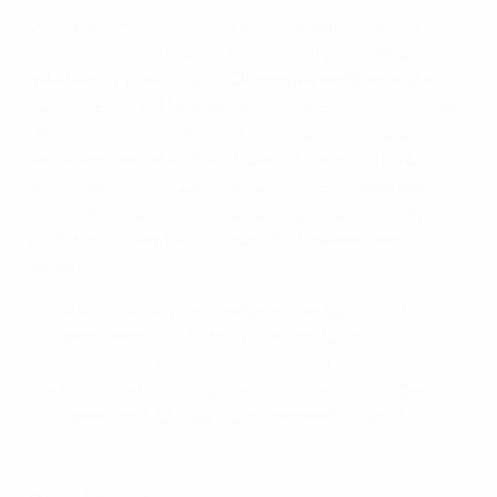
Doch nicht nur die Spieler und Offiziellen, sondern
auch die Vereine haben dem Fußball wertvolle Dienste
geleistet. Linfield FC und Cliftonville sind beide über
100 Jahre alt und besitzen eine stolze und denkwürdige
Geschichte. Sie sorgen mit dafür, dass der Fußball in
Nordirland weiter aufblüht. Die IFA kann mit Stolz auf
die Vergangenheit zurückblicken, gleichzeitig aber
auch voller Zuversicht in die Zukunft schauen. Im Juni
2016 wurde David Martin zum IFA-Präsidenten
gewählt.
Nordirland wurde zum Gastgeber der UEFA-U19-
Europameisterschaft der Frauen im August 2017
ernannt, unter der Führung des IFA blüht der
Frauenfußball regelrecht auf. 2020 ist man zudem
Gastgeber der UEFA-U19-Europameisterschaft.