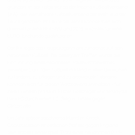
gründen. In der Folge wurde der Irische Fußballverband
(IFA), der viertälteste Fußballverband der Welt, aus der
Taufe gehoben. Im Laufe der Jahre konnte man sich
dreimal für eine FIFA-WM und 2016 erstmals für eine
EURO-Endrunde qualifizieren.
Der IFA legte das Hauptaugenmerk zunächst auf den
nationalen Fußball. Bei besagtem Treffen wurde die
Einführung eines nationalen Pokalwettbewerbes
vereinbart, um "den Fußball in Irland in allen Bereichen
zu fördern, zu pflegen und zu entwickeln". Vereine
konnten sich für diesen Wettbewerb anmelden - für
zwei Guineen pro Klub. Erster Titelträger wurde Moyola
Park FC durch einen 1:0-Sieg im Finale gegen
Cliftonville.
Ein Jahr später absolvierte Irland im Knock-
Cricketstadion im östlichen Belfast gegen England
sein erstes Länderspiel. Trotz einer haushohen 0:13-