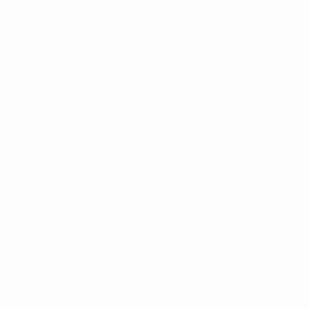
Alle Statistiken
-148df89ea5e1-8fa63590fb30-1000--fifa-uefa-suspendieren-
>