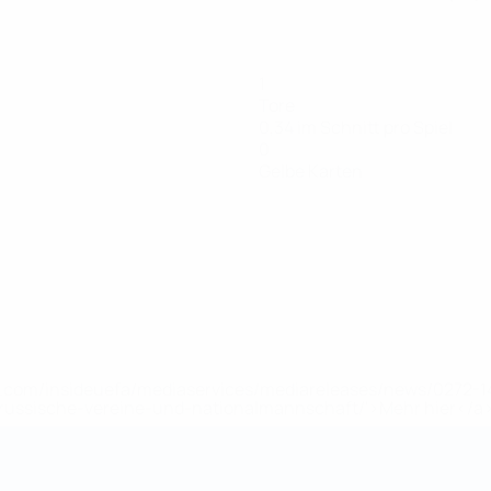
1
Tore
0,34 im Schnitt pro Spiel
0
Gelbe Karten
uefa.com/insideuefa/mediaservices/mediareleases/news/0272
russische-vereine-und-nationalmannschaft/'>Mehr hier</a