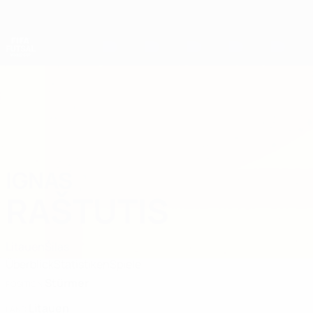
Direkt
zum
Hauptinhalt
Futsal-Weltmeisterschaft
IGNAS
Ignas Raštutis Stat. 2028
RAŠTUTIS
Litauen
Šilas
Überblick
Statistiken
Spiele
Stürmer
POSITION
Litauen
LAND