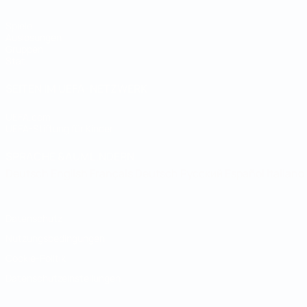
Spiele
Auslosungen
Gruppen
Stat.
SEITEN IM UEFA-NETZWERK
UEFA.com
UEFA-Stiftung für Kinder
SPRACHE &AUML;NDERN
Deutsch
English
Français
Deutsch
Русский
Español
Italiano
Datenschutz
Nutzungsbedingungen
Cookie-Politik
Datenschutzeinstellungen