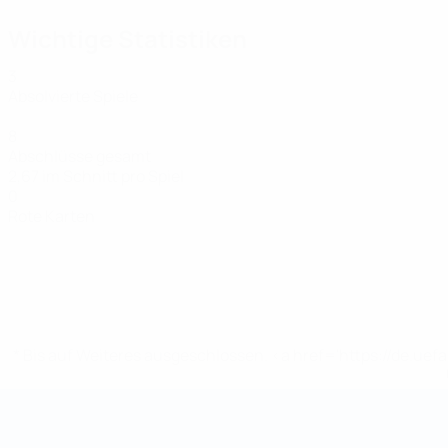
Wichtige Statistiken
3
Absolvierte Spiele
8
Abschlüsse gesamt
2,67 im Schnitt pro Spiel
0
Rote Karten
* Bis auf Weiteres ausgeschlossen. <a href='https://de.
Futsal-Weltmeisterschaft