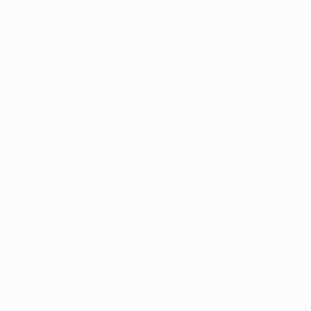
Nutzungsbedingungen
Datenschutzrichtlinien
Cookie-Politik
Datenschutzeinstellungen
© 1998-2026 UEFA. Alle Rechte vorbehalten
Der Name UEFA, das UEFA-Logo und alle Marken von UEFA-Wettbewerben sind
geschützte Marken und/oder von der UEFA urheberrechtlich geschützt. Sie
dürfen nicht für kommerzielle Zwecke verwendet werden. Mit der Verwendung
von UEFA.com erklären Sie sich mit den Nutzungsbedingungen und der
Datenschutzpolitik für die Website einverstanden.