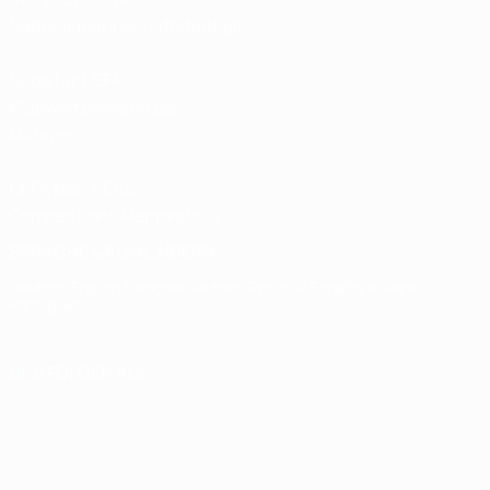
Nationalmannschaftsfußball
Shop für UEFA-
Klubwettbewerbe der
Männer
UEFA Men's Club
Competitions Memorabilia
SPRACHE &AUML;NDERN
Deutsch
English
Français
Deutsch
Русский
Español
Italiano
Português
UNS FOLGEN AUF