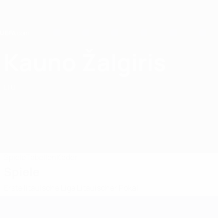
Direkt
zum
Hauptinhalt
Home
Kauno Žalgiris
Kauno Žalgiris
LTU
Spiele
Tabellen
Kader
Spiele
Erste litauische Liga
Litauischer Pokal