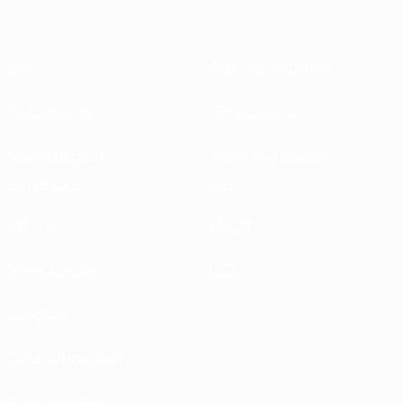
Über
Nationalverbände
Wettbewerbe
Entwicklung
Nachhaltigkeit
News und Medien
ENTDECKE
MEHR
UEFA.tv
MyUEFA
Spielkalender
UC3
Rangliste
Tickets/Hospitality
Store für UEFA-