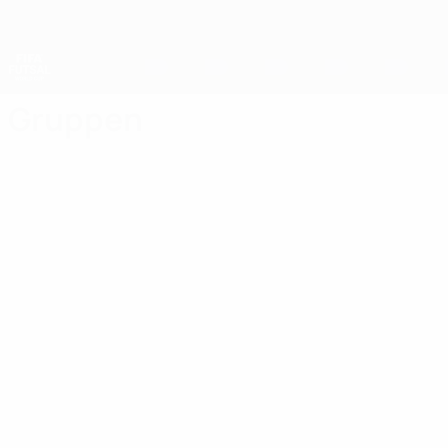
Direkt
zum
Hauptinhalt
Futsal-Weltmeisterschaft
Gruppen