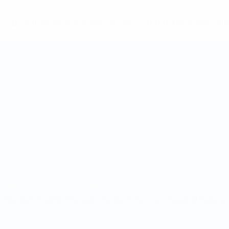
* Bis auf Weiteres ausgeschlossen. <a href='https://de.
Futsal-Weltmeisterschaft
Spiele
Auslosungen
Gruppen
Stat.
SEITEN IM UEFA-NETZWERK
UEFA.com
UEFA-Stiftung für Kinder
SPRACHE &AUML;NDERN
Deutsch
English
Français
Deutsch
Русский
Español
Italiano