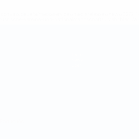
uefa.com/insideuefa/mediaservices/mediareleases/news/0272
russische-vereine-und-nationalmannschaft/'>Mehr hier</a
Teams
News
Über
Português