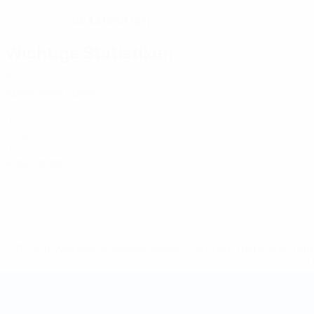
08.12.1998 (27)
GEBURTSDATUM
Wichtige Statistiken
3
Absolvierte Spiele
0
Tore
0
Rote Karten
* Bis auf Weiteres ausgeschlossen. <a href='https://de.
Futsal-Weltmeisterschaft