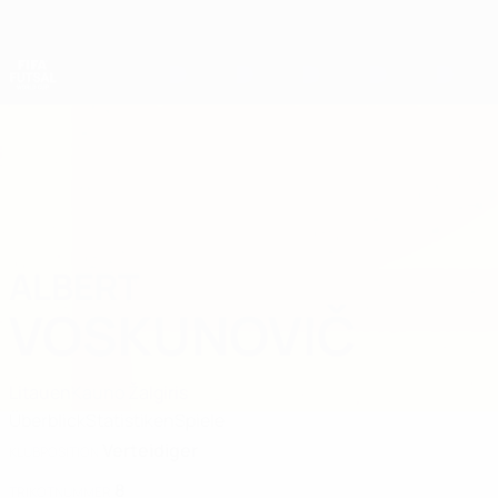
Direkt
zum
Hauptinhalt
Futsal-Weltmeisterschaft
ALBERT
Albert Voskunovič Stat. 2028
VOSKUNOVIČ
Litauen
Kauno Žalgiris
Überblick
Statistiken
Spiele
Verteidiger
KLUBPOSITION
8
TRIKOTNUMMER