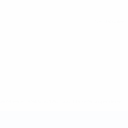
Alle Statistiken
-148df89ea5e1-8fa63590fb30-1000--fifa-uefa-suspendieren-
>