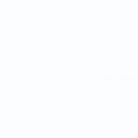
Spiele
Auslosungen
Gruppen
Stat.
SEITEN IM UEFA-NETZWERK
UEFA.com
UEFA-Stiftung für Kinder
SPRACHE &AUML;NDERN
Deutsch
English
Français
Deutsch
Русский
Español
Italiano
Datenschutz
Nutzungsbedingungen
Cookie-Politik
Datenschutzeinstellungen