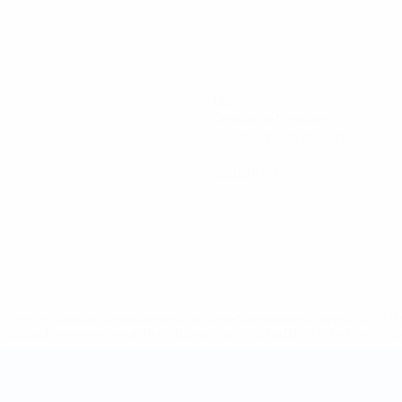
120
Gespielte Minuten
40 im Schnitt pro Spiel
0
Gelbe Karten
uefa.com/insideuefa/mediaservices/mediareleases/news/0272
russische-vereine-und-nationalmannschaft/'>Mehr hier</a