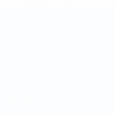
nationalmannschaft/'>Mehr hier</a>
Futsal-Weltmeisterschaft
Spiele
Teams
Auslosungen
News
Gruppen
Über
Stat.
SEITEN IM
UEFA-
NETZWERK
UEFA.com
UEFA-Stiftung
für Kinder
SPRACHE &AUML;NDERN
Deutsch
English
Français
Deutsch
Русский
Español
Italiano
Português