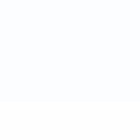
Datenschutz
Nutzungsbedingungen
Cookie-Politik
Datenschutzeinstellungen
© 1998-2026 UEFA. Alle Rechte vorbehalten
Der Name UEFA, das UEFA-Logo und alle Marken von UEFA-
Wettbewerben sind geschützte Marken und/oder von der UEFA
urheberrechtlich geschützt. Sie dürfen nicht für kommerzielle
Zwecke verwendet werden. Mit der Verwendung von UEFA.com
erklären Sie sich mit den Nutzungsbedingungen und der
Datenschutzpolitik für die Website einverstanden.