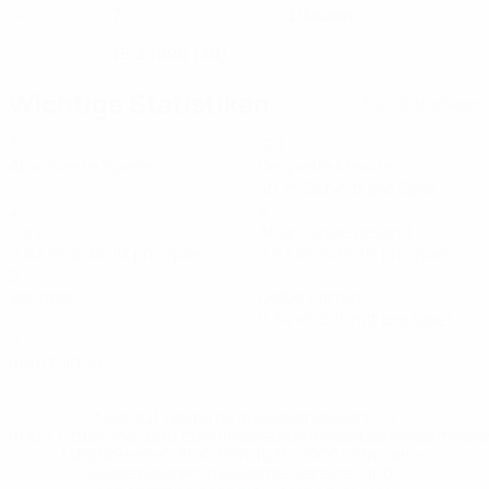
7
Litauen
TRIKOTNUMMER
LAND
15.2.1996 (30)
GEBURTSDATUM
Wichtige Statistiken
Alle Statistiken
3
120
Absolvierte Spiele
Gespielte Minuten
40 im Schnitt pro Spiel
2
8
Tore
Abschlüsse gesamt
0,67 im Schnitt pro Spiel
2,67 im Schnitt pro Spiel
0
1
Vorlagen
Gelbe Karten
0,34 im Schnitt pro Spiel
0
Rote Karten
* Bis auf Weiteres ausgeschlossen. <a
href='https://de.uefa.com/insideuefa/mediaservices/medi
148df89ea5e1-8fa63590fb30-1000--fifa-uefa-
suspendieren-russische-vereine-und-