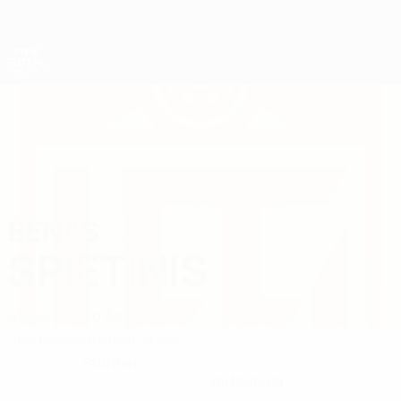
Direkt
zum
Hauptinhalt
Futsal-Weltmeisterschaft
BENAS
Benas Spietinis Stat. 2028
SPIETINIS
Litauen
Kauno Žalgiris
Überblick
Statistiken
Spiele
Stürmer
KLUBPOSITION
NATIONALTEAMPOSITION
Verteidiger