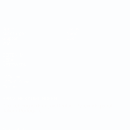
Futsal-Weltmeisterschaft
Spiele
Teams
Auslosungen
News
Gruppen
Über
Stat.
SEITEN IM
UEFA-
NETZWERK
UEFA.com
UEFA-Stiftung
für Kinder
SPRACHE &AUML;NDERN
Deutsch
English
Français
Deutsch
Русский
Español
Italiano
Português
Datenschutz