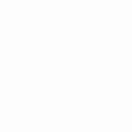
Nutzungsbedingungen
Cookie-Politik
Datenschutzeinstellungen
© 1998-2026 UEFA. Alle Rechte vorbehalten
Der Name UEFA, das UEFA-Logo und alle Marken von UEFA-
Wettbewerben sind geschützte Marken und/oder von der UEFA
urheberrechtlich geschützt. Sie dürfen nicht für kommerzielle
Zwecke verwendet werden. Mit der Verwendung von UEFA.com
erklären Sie sich mit den Nutzungsbedingungen und der
Datenschutzpolitik für die Website einverstanden.