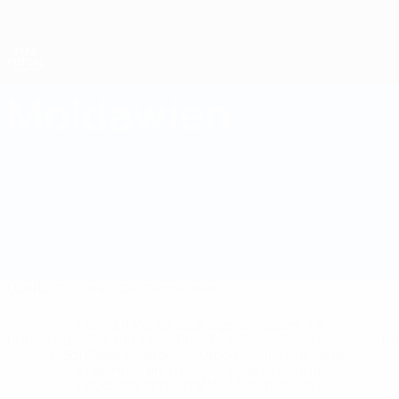
Direkt
zum
Hauptinhalt
Futsal-Weltmeisterschaft
Moldawien
Moldawien Statistiken Futsal-Weltmeisterschaft 2028
Überblick
Spiele
Statistiken
Kader
* Bis auf Weiteres ausgeschlossen. <a
href='https://de.uefa.com/insideuefa/mediaservices/medi
148df89ea5e1-8fa63590fb30-1000--fifa-uefa-
suspendieren-russische-vereine-und-
nationalmannschaft/'>Mehr hier</a>