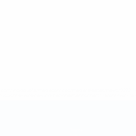
uefa.com/insideuefa/mediaservices/mediareleases/news/0272
russische-vereine-und-nationalmannschaft/'>Mehr hier</a
Teams
News