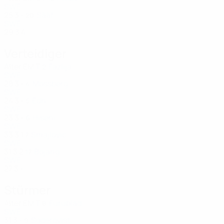
SWE
25
3
-
Sääf
20
SWE
29
3
4
Verteidiger
Alter
EM
T
Fazlija
2
SWE
28
3
-
Mossberg
4
SWE
24
3
-
Edh
5
SWE
23
3
-
Hiseni
6
SWE
33
3
1
Smajlovic
7
SWE
31
3
2
Bojang
17
SWE
27
3
-
Stürmer
Alter
EM
T
Furublad
8
SWE
31
3
-
Söderqvist
9