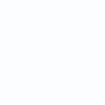
Gruppen
Stat.
SEITEN IM UEFA-NETZWERK
UEFA.com
UEFA-Stiftung für Kinder
SPRACHE &AUML;NDERN
Deutsch
English
Français
Deutsch
Русский
Español
Italiano
Datenschutz
Nutzungsbedingungen
Cookie-Politik
Datenschutzeinstellungen
© 1998-2026 UEFA. Alle Rechte vorbehalten