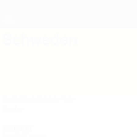
Direkt
zum
Hauptinhalt
Futsal-Weltmeisterschaft
Schweden
Schweden Futsal-Weltmeisterschaft 2028
Überblick
Spiele
Statistiken
Kader
Kader
Torhüter
Alter
EM
GT
Altun
12