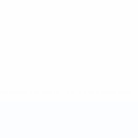
-148df89ea5e1-8fa63590fb30-1000--fifa-uefa-suspendieren-
>