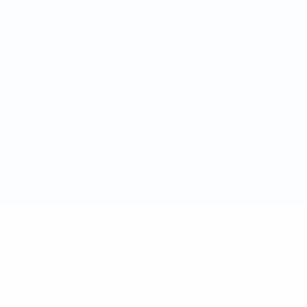
Nutzungsbedingungen
Cookie-Politik
Datenschutzeinstellungen
© 1998-2026 UEFA. Alle Rechte vorbehalten
Der Name UEFA, das UEFA-Logo und alle Marken von UEFA-
Wettbewerben sind geschützte Marken und/oder von der UEFA
urheberrechtlich geschützt. Sie dürfen nicht für kommerzielle
Zwecke verwendet werden. Mit der Verwendung von UEFA.com
erklären Sie sich mit den Nutzungsbedingungen und der
Datenschutzpolitik für die Website einverstanden.