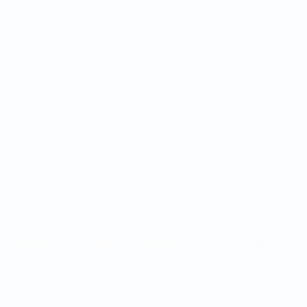
Futsal-Weltmeisterschaft
Spiele
Teams
Auslosungen
News
Gruppen
Über
Stat.
SEITEN IM
UEFA-
NETZWERK
UEFA.com
UEFA-Stiftung
für Kinder
SPRACHE &AUML;NDERN
Deutsch
English
Français
Deutsch
Русский
Español
Italiano
Português
Datenschutz