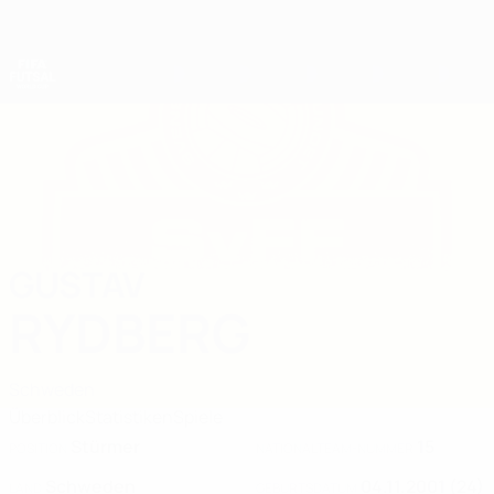
Direkt
zum
Hauptinhalt
Futsal-Weltmeisterschaft
GUSTAV
Gustav Rydberg Stat. 2028
RYDBERG
Schweden
Überblick
Statistiken
Spiele
Stürmer
15
POSITION
NATIONALTEAM-NUMMER
Schweden
04.11.2001 (24)
LAND
GEBURTSDATUM