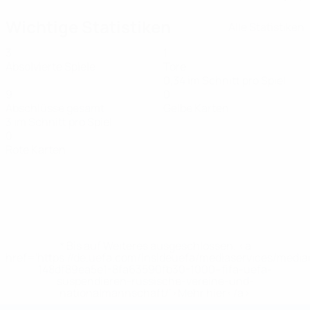
Wichtige Statistiken
Alle Statistiken
3
1
Absolvierte Spiele
Tore
0,34 im Schnitt pro Spiel
9
0
Abschlüsse gesamt
Gelbe Karten
3 im Schnitt pro Spiel
0
Rote Karten
* Bis auf Weiteres ausgeschlossen. <a
href='https://de.uefa.com/insideuefa/mediaservices/medi
148df89ea5e1-8fa63590fb30-1000--fifa-uefa-
suspendieren-russische-vereine-und-
nationalmannschaft/'>Mehr hier</a>