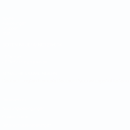
Spiele
Auslosungen
Gruppen
Stat.
SEITEN IM UEFA-NETZWERK
UEFA.com
UEFA-Stiftung für Kinder
SPRACHE &AUML;NDERN
Deutsch
English
Français
Deutsch
Русский
Español
Italiano
Datenschutz
Nutzungsbedingungen
Cookie-Politik
Datenschutzeinstellungen