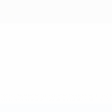
uefa.com/insideuefa/mediaservices/mediareleases/news/0272
russische-vereine-und-nationalmannschaft/'>Mehr hier</a