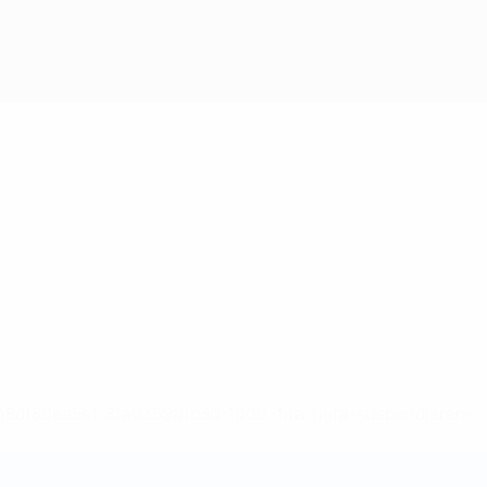
-148df89ea5e1-8fa63590fb30-1000--fifa-uefa-suspendieren-
>