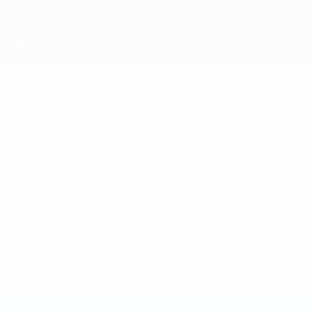
Direkt
zum
Hauptinhalt
Futsal-Weltmeisterschaft
Guatemala
Guatemala Futsal-Weltmeisterschaft 2028
Überblick
Spiele
Statistiken
Kader
* Bis auf Weiteres ausgeschlossen. <a href='https://de.
Futsal-Weltmeisterschaft