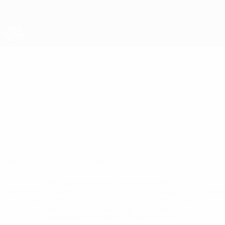
Direkt
zum
Hauptinhalt
Futsal-Weltmeisterschaft
Guatemala
Guatemala Futsal-Weltmeisterschaft 2028
Überblick
Spiele
Statistiken
Kader
* Bis auf Weiteres ausgeschlossen. <a
href='https://de.uefa.com/insideuefa/mediaservices/medi
148df89ea5e1-8fa63590fb30-1000--fifa-uefa-
suspendieren-russische-vereine-und-
nationalmannschaft/'>Mehr hier</a>