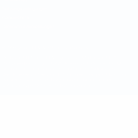
Nutzungsbedingungen
Cookie-Politik
Datenschutzeinstellungen
© 1998-2026 UEFA. Alle Rechte vorbehalten
Der Name UEFA, das UEFA-Logo und alle Marken von UEFA-
Wettbewerben sind geschützte Marken und/oder von der UEFA
urheberrechtlich geschützt. Sie dürfen nicht für kommerzielle
Zwecke verwendet werden. Mit der Verwendung von UEFA.com
erklären Sie sich mit den Nutzungsbedingungen und der
Datenschutzpolitik für die Website einverstanden.