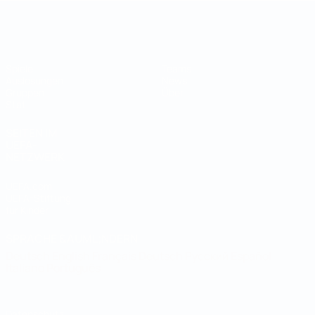
Futsal-Weltmeisterschaft
Spiele
Teams
Auslosungen
News
Gruppen
Über
Stat.
SEITEN IM
UEFA-
NETZWERK
UEFA.com
UEFA-Stiftung
für Kinder
SPRACHE &AUML;NDERN
Deutsch
English
Français
Deutsch
Русский
Español
Italiano
Português
Datenschutz