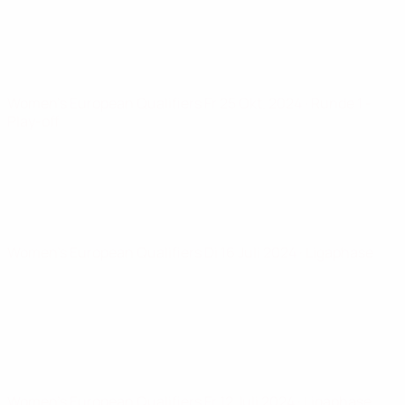
Women's European Qualifiers
Fr 25 Okt. 2024
· Runde 1 -
Play-off
Women's European Qualifiers
Di 16 Juli 2024
· Ligaphase
Women's European Qualifiers
Fr 12 Juli 2024
· Ligaphase