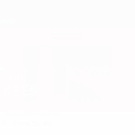
Direkt
zum
Hauptinhalt
Nations League &amp; Women's EURO
Erhalten
Live-Ergebnisse &amp; Statistiken
UEFA Women's EURO
SARI
Sari Kees Stat. 2025
KEES
Belgien
Ajax
Überblick
Statistiken
Spiele
Frühere Spiele