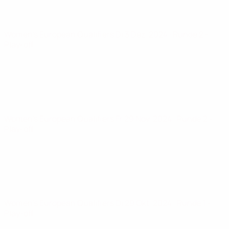
Women's European Qualifiers
Di 3 Dez. 2024
· Runde 2 -
Play-off
Women's European Qualifiers
Fr 29 Nov. 2024
· Runde 2 -
Play-off
Women's European Qualifiers
Di 29 Okt. 2024
· Runde 1 -
Play-off