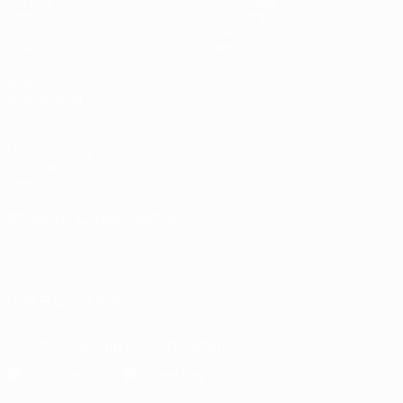
UEFA.tv
Event Guide
Stat.
Geschichte
Teams
Über
News
Shop
AUCH
BESUCHEN
UEFA.com
UEFA-Stiftung
für Kinder
Shop
SPRACHE &AUML;NDERN
Deutsch
English
Français
Deutsch
Русский
Español
Italiano
Português
UNS FOLGEN AUF
Die offizielle App herunterladen