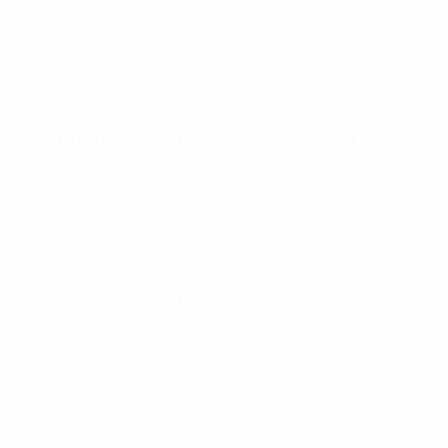
UEFA Women's Nations League
Di 31 Okt. 2023
· Ligaphase
UEFA Women's Nations League
Di 26 Sept. 2023
· Ligaphase