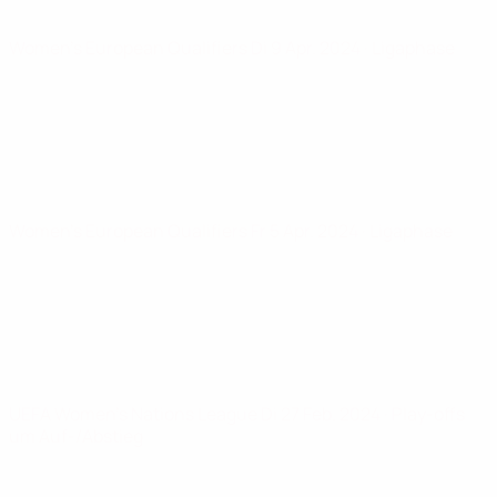
Women's European Qualifiers
Di 9 Apr. 2024
· Ligaphase
Women's European Qualifiers
Fr 5 Apr. 2024
· Ligaphase
UEFA Women's Nations League
Di 27 Feb. 2024
· Play-offs
um Auf-/Abstieg