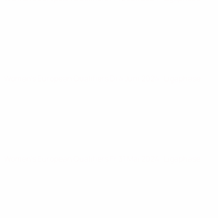
Women's European Qualifiers
Di 4 Juni 2024
· Ligaphase
Women's European Qualifiers
Fr 31 Mai 2024
· Ligaphase