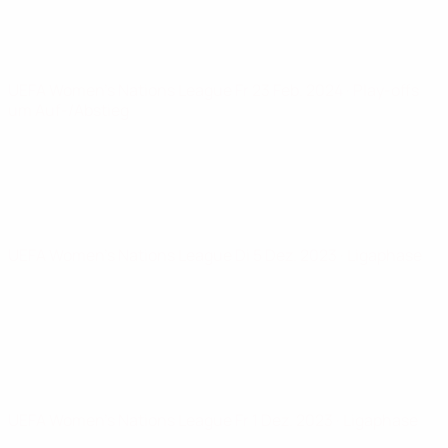
UEFA Women's Nations League
Fr 23 Feb. 2024
· Play-offs
um Auf-/Abstieg
UEFA Women's Nations League
Di 5 Dez. 2023
· Ligaphase
UEFA Women's Nations League
Fr 1 Dez. 2023
· Ligaphase