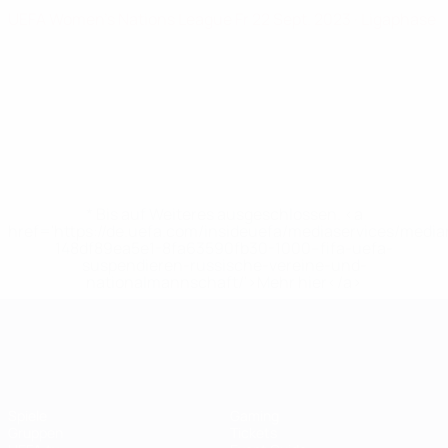
UEFA Women's Nations League
Fr 22 Sept. 2023
· Ligaphase
* Bis auf Weiteres ausgeschlossen. <a
href='https://de.uefa.com/insideuefa/mediaservices/medi
148df89ea5e1-8fa63590fb30-1000--fifa-uefa-
suspendieren-russische-vereine-und-
nationalmannschaft/'>Mehr hier</a>
UEFA Women's EURO
Spiele
Gaming
Gruppen
Tickets