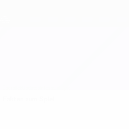
Direkt
zum
Hauptinhalt
Nations League &amp; Women's EURO
Live-Ergebnisse &amp; Statistiken
UEFA Women's Nations League
Schottland vs Belgien
Überblick
Updates
Infos zum Spiel
Fakten zum Spiel