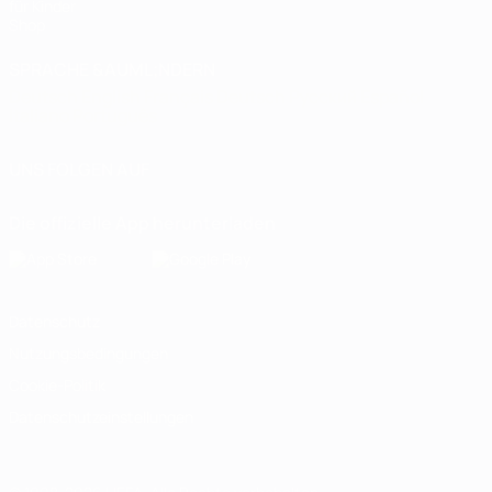
für Kinder
Shop
SPRACHE &AUML;NDERN
Deutsch
English
Français
Deutsch
Русский
Español
Italiano
Português
UNS FOLGEN AUF
Die offizielle App herunterladen
Datenschutz
Nutzungsbedingungen
Cookie-Politik
Datenschutzeinstellungen