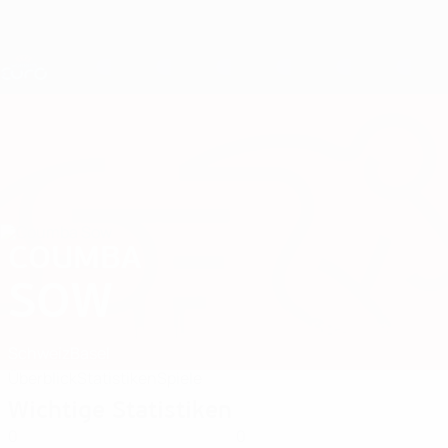
Direkt
zum
Hauptinhalt
Nations League &amp; Women's EURO
Erhalten
Live-Ergebnisse &amp; Statistiken
UEFA Women's EURO
COUMBA
Coumba Sow Stat. 2025
SOW
Schweiz
Basel
Überblick
Statistiken
Spiele
Wichtige Statistiken
0
0