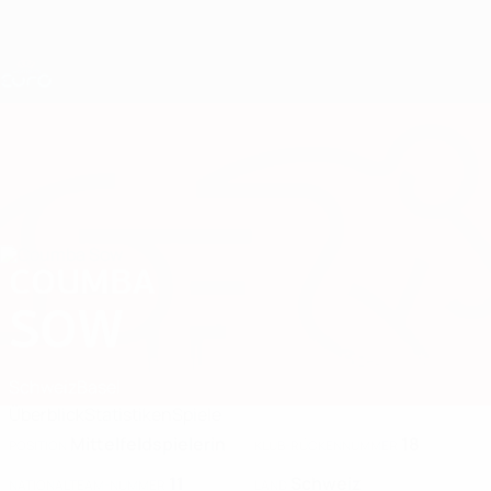
Direkt
zum
Hauptinhalt
Nations League &amp; Women's EURO
Erhalten
Live-Ergebnisse &amp; Statistiken
UEFA Women's EURO
COUMBA
Coumba Sow Stat. 2025
SOW
Schweiz
Basel
Überblick
Statistiken
Spiele
Mittelfeldspielerin
18
POSITION
KLUB-RÜCKENNUMMER
11
Schweiz
NATIONALTEAM-NUMMER
LAND