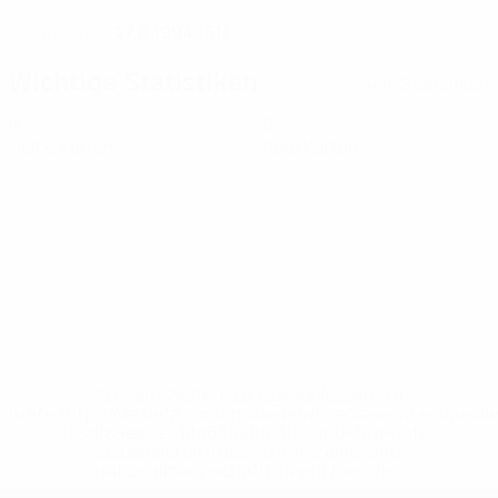
27.8.1994 (31)
GEBURTSDATUM
Wichtige Statistiken
Alle Statistiken
0
0
Gelbe Karten
Rote Karten
* Bis auf Weiteres ausgeschlossen. <a
href='https://de.uefa.com/insideuefa/mediaservices/medi
148df89ea5e1-8fa63590fb30-1000--fifa-uefa-
suspendieren-russische-vereine-und-
nationalmannschaft/'>Mehr hier</a>