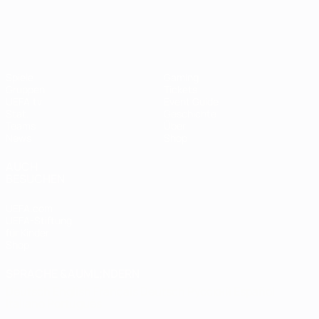
UEFA Women's EURO
Spiele
Gaming
Gruppen
Tickets
UEFA.tv
Event Guide
Stat.
Geschichte
Teams
Über
News
Shop
AUCH
BESUCHEN
UEFA.com
UEFA-Stiftung
für Kinder
Shop
SPRACHE &AUML;NDERN
Deutsch
English
Français
Deutsch
Русский
Español
Italiano
Português