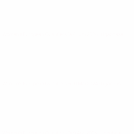
Women's European Qualifiers
Di 4 Juni 2024
· Ligaphase
Women's European Qualifiers
Fr 31 Mai 2024
· Ligaphase
Women's European Qualifiers
Di 9 Apr. 2024
· Ligaphase