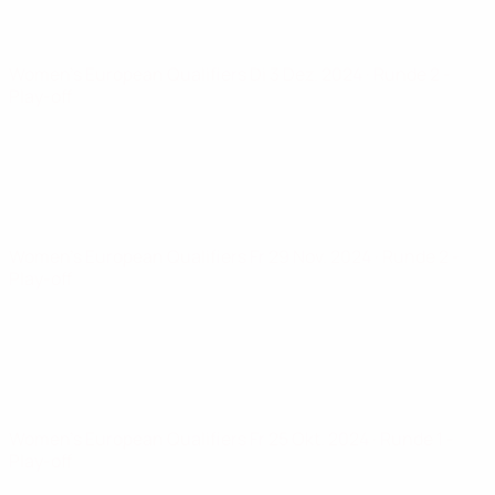
Women's European Qualifiers
Di 3 Dez. 2024
· Runde 2 -
Play-off
Women's European Qualifiers
Fr 29 Nov. 2024
· Runde 2 -
Play-off
Women's European Qualifiers
Fr 25 Okt. 2024
· Runde 1 -
Play-off