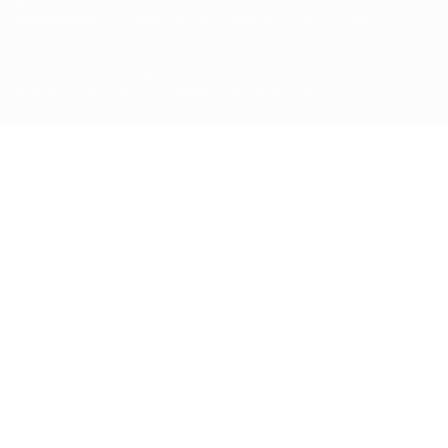
Der Name UEFA, das UEFA-Logo und alle Marken von UEFA-
Wettbewerben sind geschützte Marken und/oder von der UEFA
urheberrechtlich geschützt. Sie dürfen nicht für kommerzielle
Zwecke verwendet werden. Mit der Verwendung von UEFA.com
erklären Sie sich mit den Nutzungsbedingungen und der
Datenschutzpolitik für die Website einverstanden.