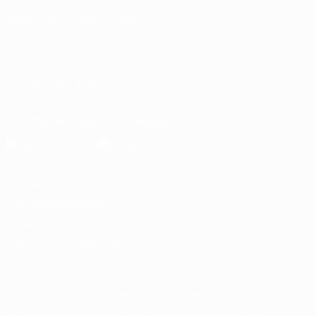
SPRACHE &AUML;NDERN
Deutsch
English
Français
Deutsch
Русский
Español
Italiano
Português
UNS FOLGEN AUF
Die offizielle App herunterladen
Datenschutz
Nutzungsbedingungen
Cookie-Politik
Datenschutzeinstellungen
© 1998-2026 UEFA. Alle Rechte vorbehalten