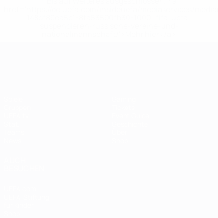
* Bis auf Weiteres ausgeschlossen. <a
href='https://de.uefa.com/insideuefa/mediaservices/medi
148df89ea5e1-8fa63590fb30-1000--fifa-uefa-
suspendieren-russische-vereine-und-
nationalmannschaft/'>Mehr hier</a>
UEFA Women's EURO
Spiele
Gaming
Gruppen
Tickets
UEFA.tv
Event Guide
Stat.
Geschichte
Teams
Über
News
Shop
AUCH
BESUCHEN
UEFA.com
UEFA-Stiftung
für Kinder
Shop