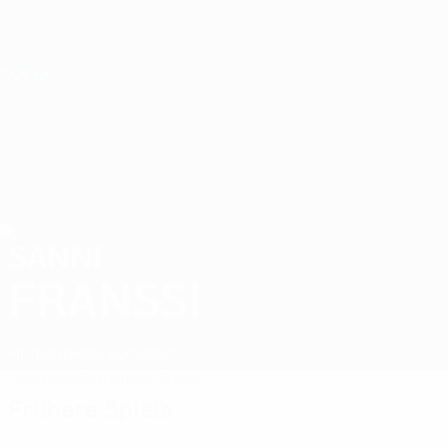
Direkt
zum
Hauptinhalt
Nations League &amp; Women's EURO
Erhalten
Live-Ergebnisse &amp; Statistiken
UEFA Women's EURO
SANNI
Sanni Franssi Stat. 2025
FRANSSI
Finnland
Real Sociedad
Überblick
Statistiken
Spiele
Frühere Spiele