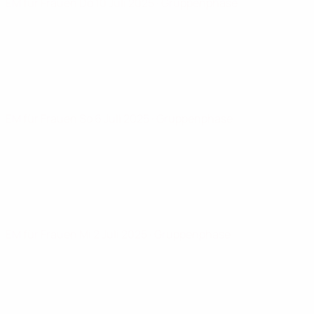
EM für Frauen
Do 10 Juli 2025
· Gruppenphase
EM für Frauen
So 6 Juli 2025
· Gruppenphase
EM für Frauen
Mi 2 Juli 2025
· Gruppenphase