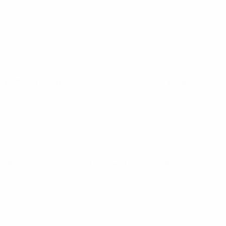
Women's European Qualifiers
Fr 5 Apr. 2024
· Ligaphase
UEFA Women's Nations League
Di 5 Dez. 2023
· Ligaphase