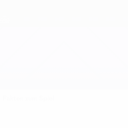
Direkt
zum
Hauptinhalt
Nations League &amp; Women's EURO
Erhalten
Live-Ergebnisse &amp; Statistiken
UEFA Women's Nations League
Finnland vs Rumänien
Überblick
Updates
Infos zum Spiel
Fakten zum Spiel