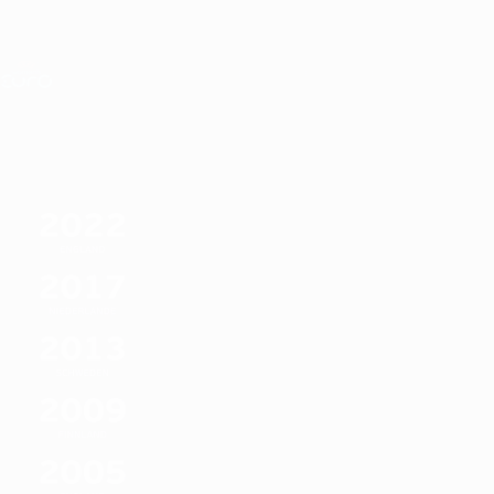
Direkt
zum
Hauptinhalt
Nations League &amp; Women's EURO
Live-Ergebnisse &amp; Statistiken
UEFA Women's EURO