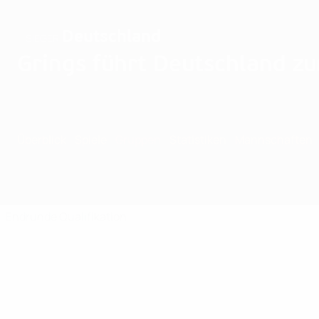
Deutschland
SIEGER
Grings führt Deutschland zu
Überblick
Spiele
Gruppen
Statistiken
Mannschaften
Endrunde
Qualifikation