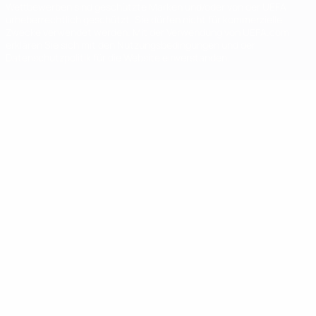
Wettbewerben sind geschützte Marken und/oder von der UEFA
urheberrechtlich geschützt. Sie dürfen nicht für kommerzielle
Zwecke verwendet werden. Mit der Verwendung von UEFA.com
erklären Sie sich mit den Nutzungsbedingungen und der
Datenschutzpolitik für die Website einverstanden.