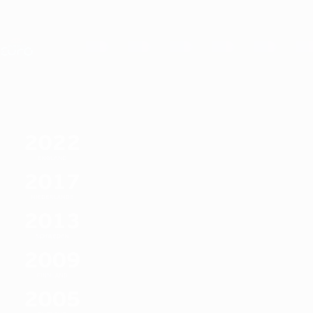
Direkt
zum
Hauptinhalt
Nations League &amp; Women's EURO
Erhalten
Live-Ergebnisse &amp; Statistiken
UEFA Women's EURO