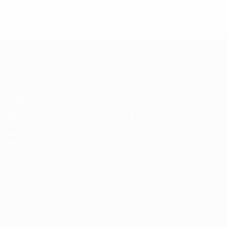
UEFA Women's EURO
Spiele
Gaming
Gruppen
Tickets
UEFA.tv
Event Guide
Stat.
Geschichte
Teams
Über
News
Shop
AUCH
BESUCHEN
UEFA.com
UEFA-Stiftung
für Kinder
Shop