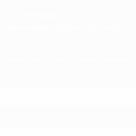
Norwegen
SIEGER
Norwegen regiert erneut
Überblick
Spiele
Gruppen
Statistiken
Mannschaften
Spiele - 1993 Sais