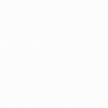
SPRACHE &AUML;NDERN
Deutsch
English
Français
Deutsch
Русский
Español
Italiano
Português
UNS FOLGEN AUF
Die offizielle App herunterladen
Datenschutz
Nutzungsbedingungen
Cookie-Politik
Datenschutzeinstellungen
© 1998-2026 UEFA. Alle Rechte vorbehalten
Der Name UEFA, das UEFA-Logo und alle Marken von UEFA-