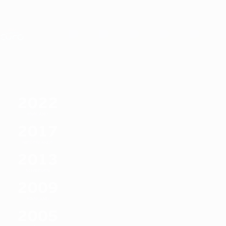
Direkt
zum
Hauptinhalt
Nations League &amp; Women's EURO
Erhalten
Live-Ergebnisse &amp; Statistiken
UEFA Women's EURO