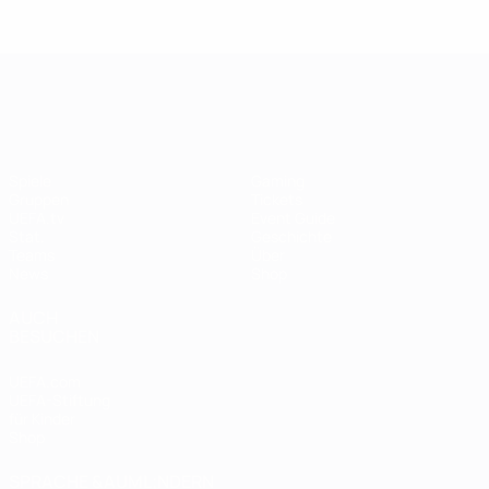
UEFA Women's EURO
Spiele
Gaming
Gruppen
Tickets
UEFA.tv
Event Guide
Stat.
Geschichte
Teams
Über
News
Shop
AUCH
BESUCHEN
UEFA.com
UEFA-Stiftung
für Kinder
Shop
SPRACHE &AUML;NDERN