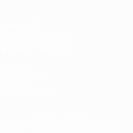
Deutsch
English
Français
Deutsch
Русский
Español
Italiano
Português
UNS FOLGEN AUF
Die offizielle App herunterladen
Datenschutz
Nutzungsbedingungen
Cookie-Politik
Datenschutzeinstellungen
© 1998-2026 UEFA. Alle Rechte vorbehalten
Der Name UEFA, das UEFA-Logo und alle Marken von UEFA-
Wettbewerben sind geschützte Marken und/oder von der UEFA
urheberrechtlich geschützt. Sie dürfen nicht für kommerzielle