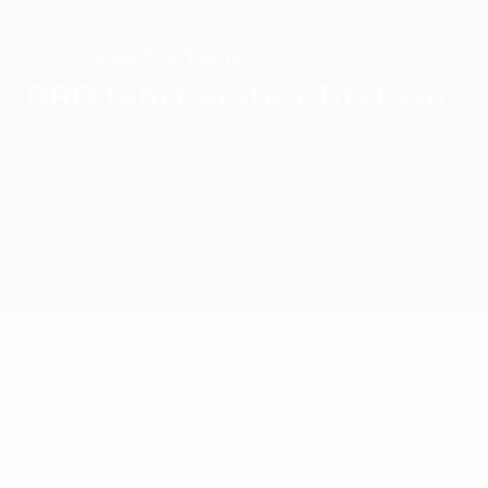
Deutschland
SIEGER
BRD fährt ersten Titel ein
Überblick
Spiele
Gruppen
Statistiken
Mannschaften
Endrunde
Qualifikation