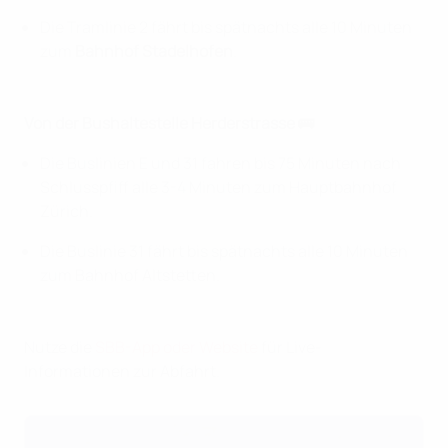
Die Tramlinie 2 fährt bis spätnachts alle 10 Minuten
zum
Bahnhof Stadelhofen
.
Von der Bushaltestelle Herderstrasse 🚌
Die Buslinien E und 31 fahren bis 75 Minuten nach
Schlusspfiff alle 3-4 Minuten zum Hauptbahnhof
Zürich.
Die Buslinie 31 fährt bis spätnachts alle 10 Minuten
zum Bahnhof Altstetten.
Nutze die
SBB-App oder Website
für Live-
Informationen zur Abfahrt.