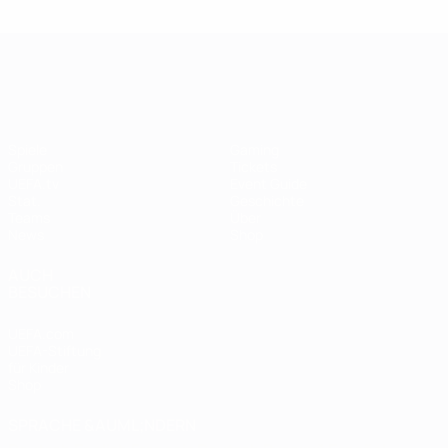
UEFA Women's EURO
Spiele
Gaming
Gruppen
Tickets
UEFA.tv
Event Guide
Stat.
Geschichte
Teams
Über
News
Shop
AUCH
BESUCHEN
UEFA.com
UEFA-Stiftung
für Kinder
Shop
SPRACHE &AUML;NDERN