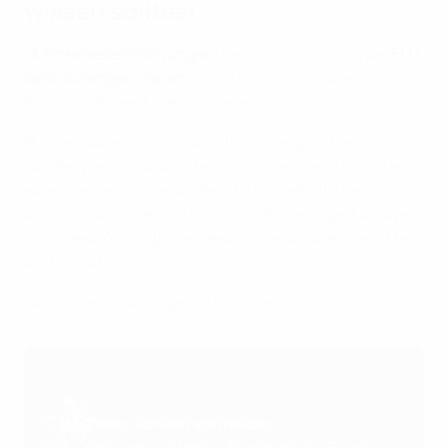
wissen solltest
🛂
Einreisebestimmungen:
Bei der Anreise aus der
EU /
dem Schengen-Raum
brauchst du nur deinen
Personalausweis oder Reisepass.
Bürger/-innen von nicht-EU- / Schengen-Raum-
Ländern, wie zum Beispiel Großbritannien, brauchen
einen Reisepass, der in den letzten zehn Jahren
ausgestellt wurde und noch mindestens drei Monate
nach dem Zeitpunkt, an dem du die Schweiz verlassen
willst, gültig ist.
Einreisebestimmungen überprüfen
🛜 Roaming-Kosten vermeiden
Die „Roam-like-at home“-Regelung der EU gilt