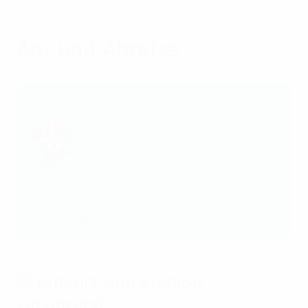
An- und Abreise
🚆 Kostenloser öffentlicher Verkehr für
Ticketinhaber/-innen der Women’s EURO
Am Spieltag ist dein Spielticket für eine Hin- und
Rückfahrt in der zweiten Klasse von einem
beliebigen Ort in der Schweiz zum Austragungsort
gültig.
Unten
gibt es dazu mehr Infos. ⬇️
👋 Anfahrt zum Stadion
Letzigrund