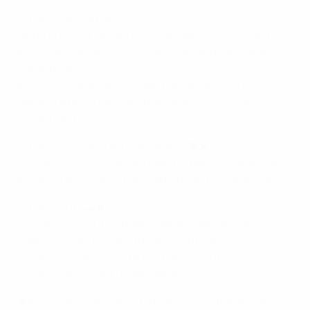
Mit dem Fahrrad 🚲
Wenn du in der Gegend wohnst, dann schwing dich
aufs Rad und fahre so schnell und nachhaltig zum
Stadion Letzigrund.
In Stadionnähe gibt es in der Bienenstrasse und
Hardgutstrasse Fahrradstellplätze (Stadionplan
kommt bald).
Mit dem Taxi / Mitfahrgelegenheit 🚖❌
Wir raten von Taxifahrten oder Mitfahrgelegenheiten
am Spieltag aufgrund des Verkehrsaufkommens ab.
Mit dem Auto 🚗❌
Wir raten von Autofahrten während der Women's
EURO 2025 ab. Nutze bitte die öffentlichen
Verkehrsmittel. Ums Stadion herum wird es
Verkehrsbeschränkungen geben.
⛔ Am Stadion Letzigrund gibt es keine öffentlichen