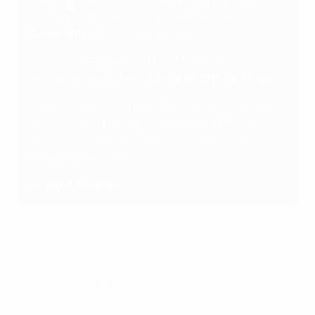
nicht in der Schweiz, aber unser Partner
Swisscom
hat für dich vorgesorgt!
Hol' dir eine Prepaid eSIM / SIM-Karte mit
unbegrenzten Daten -
für nur 20 CHF für 7 Tage.
Perfekt, um mit der Heimat in Kontakt zu bleiben
und alle deine Highlights der Women's EURO
online zu teilen, ohne den Stress der teuren
Roaming-Gebühren. 🤳
Angebot ansehen
© 1998-2026 UEFA. All rights reserved.
Letzte Aktualisierung: Donnerstag, 24. Juli 2025