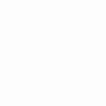
Tickets für den öffentlichen Verkehr
Wenn du den ÖV nutzen möchtest, musst du VOR
Fahrtantritt ein gültiges ÖV-Ticket kaufen
(ausgenommen an deinem Spieltag, wenn du mit
deiner Eintrittskarte kostenlos zum Stadion reisen
kannst).
Tickets können
online
, in der SBB-App oder an
Ticketautomaten, die es an den meisten Bahnhöfen in
der Schweiz gibt, gekauft werden. Tickets für andere
öffentliche Verkehrsmittel wie Trams oder Busse
können ebenfalls an Bahnhöfen, in der SBB-App oder
an den Ticketautomaten an den entsprechenden
Haltestellen gekauft werden.
Bleibst du länger in der Schweiz? Schau dir den
Swiss
Travel Pass
an.
📱 Die SBB-App