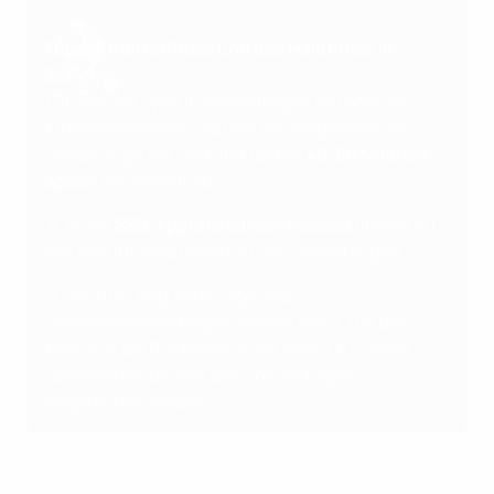
Für das Viertelfinale und das Halbfinale in
Zürich:
⏱️ Geht das Spiel in die Verlängerung oder ins
Elfmeterschießen, warten alle vorgesehenen
Sonderzüge der SBB und fahren
40-60 Minuten
später
als geplant ab.
📱 In der
SBB-App und auf der Website
findest du
aktuelle Informationen zu den Sonderzügen.
⚠️ Wichtig: Reguläre Züge und
Standardverbindungen warten nicht. Die SBB
kann nur die Rückfahrt in der Nacht zu Zielen
garantieren, die von den Sonderzügen
angefahren werden.