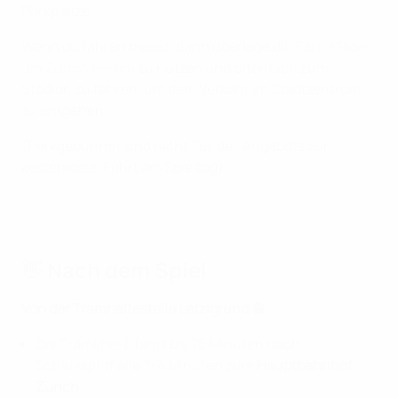
Parkplätze.
Wenn du fahren musst, dann überlege dir,
Park + Ride
um Zürich herum
zu nutzen und öffentlich zum
Stadion zu fahren, um dem Verkehr im Stadtzentrum
zu entgehen
(Parkgebühren sind nicht Teil des Angebots zur
kostenlosen Fahrt am Spieltag)
👋 Nach dem Spiel
Von der Tramhaltestelle Letzigrund 🚊
Die Tramlinie E fährt bis 75 Minuten nach
Schlusspfiff alle 3-4 Minuten zum
Hauptbahnhof
Zürich
.