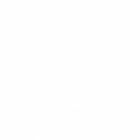
Stadion
In allen Zügen, Trams, Bussen und Booten des
öffentlichen Verkehrsnetzwerks in der Schweiz
Nur an deinem Spieltag (von 0 Uhr bis zur letzten
möglich erreichbaren Haltestelle vor 5 Uhr des
Folgetags)
Nur in der zweiten Klasse (Upgrade zur ersten Klasse
zum normalen Tarif möglich, siehe
SBB-Website für
mehr Infos zu Upgrades
)
Plane deine Fahrt mit der SBB
Weitere Infos
Gilt
nicht
für Fahrten
außerhalb
der Schweiz.
Kinder brauchen für die kostenfreie Nutzung der
öffentlichen Verkehrsmittel ebenfalls ein Ticket zu
einem Spiel der Women's EURO.