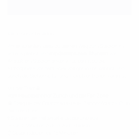
Karte herunterladen
Wir empfehlen, dass du deinen Weg zum Stadion im
Voraus planst und
mindestens zwei Stunden
vor
Anstoß am Stadion ankommst, damit du die
Atmosphäre vor dem Spiel voll genießen kannst und
durch die Sicherheits- und Ticketkontrollen kommst.
Mit der Tram🚊
Vom Hauptbahnhof Zürich und der Fan Zone:
🚊 Steig bei der Ersatzhaltestelle "Bahnhofplatz/HB" in
die Tram E ein
🚏 Steig an der Haltestelle Letzigrund aus
🚶 Ca. 2 Minuten zu Fuß zum Stadion
⌚ Gesamtdauer: ca. 15 Minuten