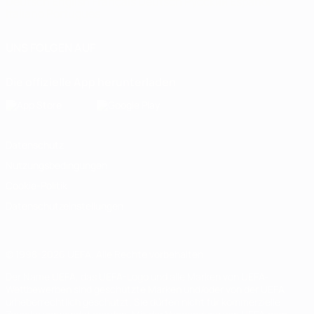
Deutsch
English
Français
Deutsch
Русский
Español
Italiano
Português
UNS FOLGEN AUF
Die offizielle App herunterladen
Datenschutz
Nutzungsbedingungen
Cookie-Politik
Datenschutzeinstellungen
© 1998-2026 UEFA. Alle Rechte vorbehalten
Der Name UEFA, das UEFA-Logo und alle Marken von UEFA-
Wettbewerben sind geschützte Marken und/oder von der UEFA
urheberrechtlich geschützt. Sie dürfen nicht für kommerzielle