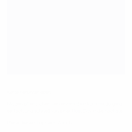
Karte herunterladen
Mit den öffentlichen Verkehrsmitteln kommst du ganz
einfach und schnell von einer Host City in die nächste.
Plane deinen Trip nach Zürich