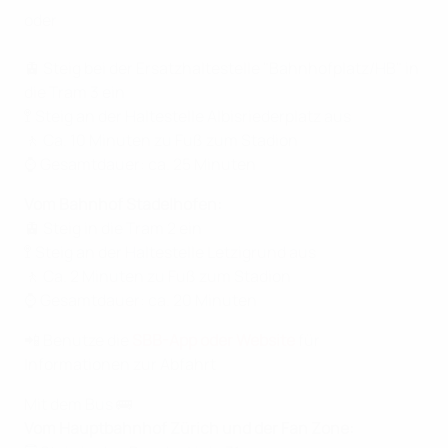
oder
🚊 Steig bei der Ersatzhaltestelle "Bahnhofplatz/HB" in
die Tram 3 ein
🚏 Steig an der Haltestelle Albisriederplatz aus
🚶 Ca. 10 Minuten zu Fuß zum Stadion
⌚ Gesamtdauer: ca. 25 Minuten
Vom Bahnhof Stadelhofen:
🚊 Steig in die Tram 2 ein
🚏 Steig an der Haltestelle Letzigrund aus
🚶 Ca. 2 Minuten zu Fuß zum Stadion
⌚ Gesamtdauer: ca. 20 Minuten
📲 Benutze die
SBB-App oder Website
für
Informationen zur Abfahrt
Mit dem Bus 🚌
Vom Hauptbahnhof Zürich und der Fan Zone: