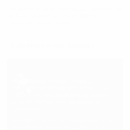
Dein Spielticket hat den gleichen Geltungsbereich wie
das GA (Generalabonnement) der SBB. Die
vollständige Karte gibt es
hier
.
ℹ️ Zugreisen in der Schweiz
Extra-Züge während des Turniers 🥳
Die SBB wird während der UEFA Women's EURO
2025 mehr als 400 zusätzliche Züge einsetzen,
um dir die Heimfahrt nach den Spielen zu
vereinfachen.
Late-Night-Züge von den Austragungsorten zu
verschiedenen Orten in der ganzen Schweiz