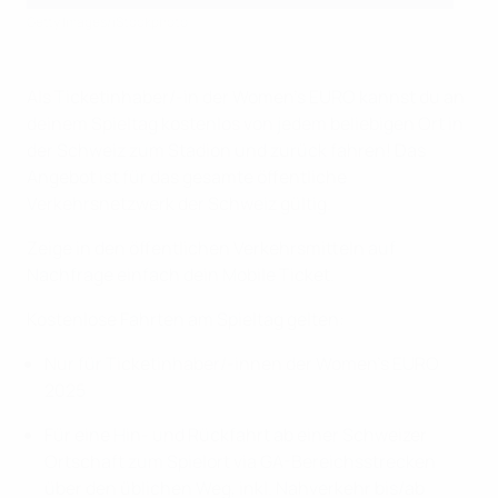
Getty Images/iStockphoto
Als Ticketinhaber/-in der Women's EURO kannst du an
deinem Spieltag kostenlos von jedem beliebigen Ort in
der Schweiz zum Stadion und zurück fahren! Das
Angebot ist für das gesamte öffentliche
Verkehrsnetzwerk der Schweiz gültig.
Zeige in den öffentlichen Verkehrsmitteln auf
Nachfrage einfach dein Mobile Ticket.
Kostenlose Fahrten am Spieltag gelten:
Nur für Ticketinhaber/-innen der Women's EURO
2025
Für eine Hin- und Rückfahrt ab einer Schweizer
Ortschaft zum Spielort via GA-Bereichsstrecken
über den üblichen Weg, inkl. Nahverkehr bis/ab