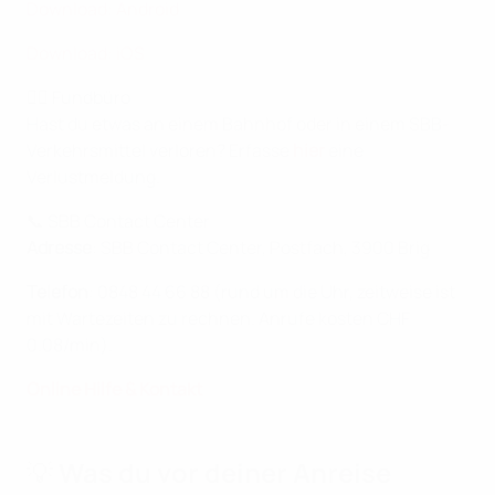
Download: Android
Download: iOS
🕵🏼 Fundbüro
Hast du etwas an einem Bahnhof oder in einem SBB-
Verkehrsmittel verloren? Erfasse
hier
eine
Verlustmeldung.
📞 SBB Contact Center
Adresse
: SBB Contact Center, Postfach, 3900 Brig
Telefon
: 0848 44 66 88 (rund um die Uhr, zeitweise ist
mit Wartezeiten zu rechnen. Anrufe kosten CHF
0.08/min).
Online Hilfe & Kontakt
💡 Was du vor deiner Anreise