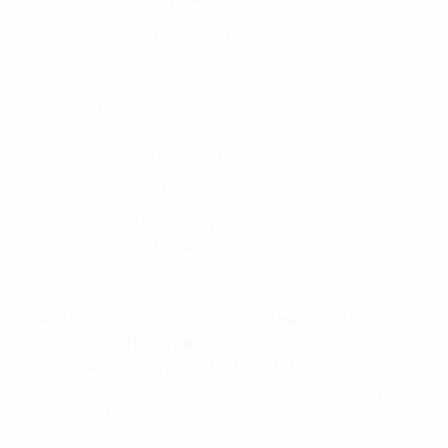
Die
App SBB Inclusive
hilft blinden und
sehbehinderten sowie gehörlosen und
hörbehinderten Reisenden. Sie bietet
standortbezogene Informationen in allen
Fernverkehrszügen der SBB und an allen Schweizer
Bahnhöfen und kann auf dem Smartphone gut
sichtbar angezeigt oder vorgelesen werden.
Die meisten Züge verfügen über eine
rollstuhlgerechte Toilette.
SBB Barrierefrei-Webseite
SBB Kontaktzentrum für
barrierefreies Reisen ☎️
Telefon aus der Schweiz
: 0800 007 102 (kostenlos in
der Schweiz und erreichbar jeden Tag von 05:00 bis
Mitternacht)