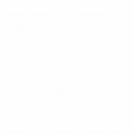
Telefon aus dem Ausland
: +41 800 007 102
Kontakt zur SBB bei Fragen zur Barrierefreiheit
Flughäfen 🛬
Internationale Besucher der Schweiz können einen
der folgenden drei Verkehrsflughäfen anfliegen.
Folge den Links, um deine barrierefreie Anreise mit
dem Flugzeug zu planen:
Genf Flughafen [GVA] Barrierefreiheit
Flughafen Zürich [ZRH] Barrierefreiheit
EuroAirport Basel-Mülhausen-Freiburg [BSL]
Barrierefreiheit
Wenn du zusätzliche Hilfe benötigst, solltest du deine