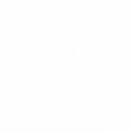
Leibchen ein Symbol für Barrierefreiheit ist.
Stadioneingang 🚪
Benutze den Eingang, der auf deinem mobilen Ticket
angegeben ist, damit die Barrierefreiheit gewährleistet
ist. Eingang 1 ist barrierefrei.
Audiodeskriptiver Kommentar 🗣️
Audiodeskription wird bei allen Spielen in Luzern auf
Deutsch verfügbar sein.
Der Service wird in der Women's EURO App verfügbar
sein, wenn das Turnier beginnt. Bring einfach dein voll
aufgeladenes Handy mit der installierten App und
Kopfhörer mit:
Öffne die App der UEFA Women's EURO 2025
Tippe auf den Menüpunkt "Mehr"
Tippe auf "Audiodeskriptiver Kommentar" im