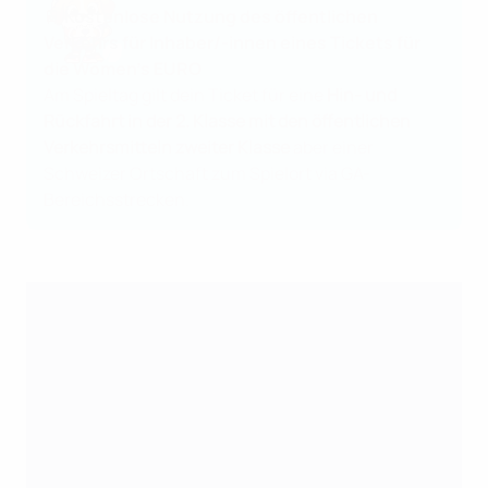
🚆 Kostenlose Nutzung des öffentlichen
Verkehrs für Inhaber/-innen eines Tickets für
die Women's EURO
Am Spieltag gilt dein Ticket für eine
Hin- und
Rückfahrt in der 2. Klasse mit den öffentlichen
Verkehrsmitteln zweiter Klasse
aber einer
Schweizer Ortschaft zum Spielort via GA-
Bereichsstrecken.