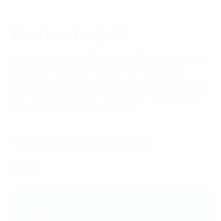
Barrierefreiheit
Unser Ziel ist es, die UEFA Women's EURO 2025 für alle
zugänglich zu machen und ein vielfältiges und
integratives Umfeld zu schaffen, das den Bedürfnissen
aller Fußballfans gerecht wird. Schau regelmäßig auf
dieser Seite nach Updates vorbei.
🌍 Barrierefreies Reisen
Zug 🚆