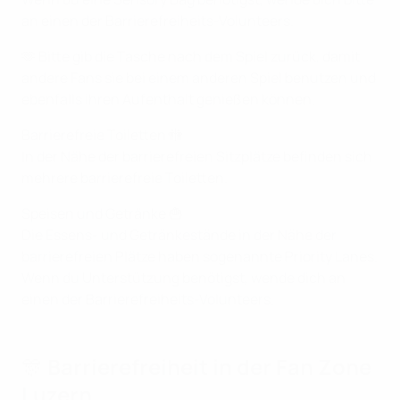
an einen der Barrierefreiheits-Volunteers.
🫶 Bitte gib die Tasche nach dem Spiel zurück, damit
andere Fans sie bei einem anderen Spiel benutzen und
ebenfalls ihren Aufenthalt genießen können.
Barrierefreie Toiletten 🚻
In der Nähe der barrierefreien Sitzplätze befinden sich
mehrere barrierefreie Toiletten.
Speisen und Getränke 🍟
Die Essens- und Getränkestände in der Nähe der
barrierefreien Plätze haben sogenannte Priority Lanes.
Wenn du Unterstützung benötigst, wende dich an
einen der Barrierefreiheits-Volunteers.
🎊 Barrierefreiheit in der Fan Zone
Luzern