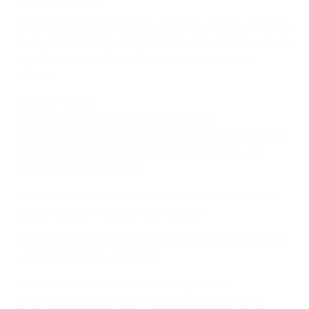
Alle Inhaber eines bestätigten Parkausweises erhalten
einen Zufahrtsplan und Informationen darüber, wie sie
den Parkplatz mit ihrem Parkausweis erreichen
können.
Mit dem Taxi 🚖
Aufgrund von Straßensperrungen und
Verkehrsbeschränkungen rund um das Stadtzentrum
und das Stadion wird die Anreise mit dem Taxi am
Spieltag nicht empfohlen.
Wenn du mit dem Taxi anreisen musst, benutze den
ausgewiesenen Taxistand am Stadion.
💡Benutze nach dem Spiel das gleiche Verkehrsmittel,
um das Stadion zu verlassen.
Besuche unsere
Reiseseite
für allgemeine
Informationen über die Anreise nach Luzern und