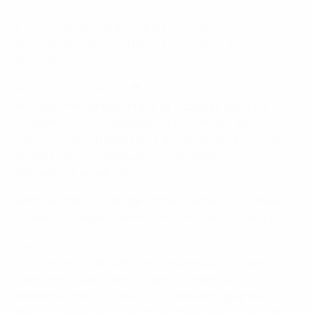
Es gibt spezielle Sitzplätze für Fans mit
Assistenzhunden und einen hundefreundlichen
Bereich.
Rollstuhl-Fahrservice 🧑‍🦽
Für Gäste mit eingeschränkter Mobilität, die ohne
eigenen Rollstuhl angereist sind und nach den
Sicherheitskontrollen Unterstützung benötigen, um
zu ihrem Sitz zu kommen, wird ein Rollstuhl-
Fahrservice angeboten.
Bitte wenden dich an die Barrierefreiheits-Volunteers
an den Eingängen, wenn du diesen Service benötigst.
Sensory Bags ✨
Eine begrenzte Anzahl von Sensory Bags mit Noise-
Cancelling-Kopfhörern, Fidget-Spielzeug und
Bildkarten wird für Fans im Stadion verfügbar sein.
Wenn du eine Sensory Bag benötigst, wende dich bitte