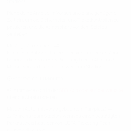
Stadion!
Plane deine Anreise im Voraus und plane genügend
Zeit ein, um die Sicherheits- und Ticketkontrollen zu
passieren und die Atmosphäre vor dem Spiel zu
genießen.
Mit Zug / Zentralbahn 🚄
Nimm vom Bahnhof Luzern, der sich bei der Fan Zone
befindet, die S4 oder S5 Richtung Luzern Allmend /
Messe. Von dort ist es nicht weit zum Stadion.
⏲️ Fahrzeit: ca. 10 Minuten
📲 In
formiere dich in der
SBB-App oder auf der Website
über die Abfahrtszeiten.
Mit dem Auto (mit vorab gebuchtem Parkplatz) 🚗
⚠️ Fahre nur zum Stadion, wenn du einen bestätigten
Parkausweis hast, der vom UEFA-Ticketing-Team
ausgestellt wurde.