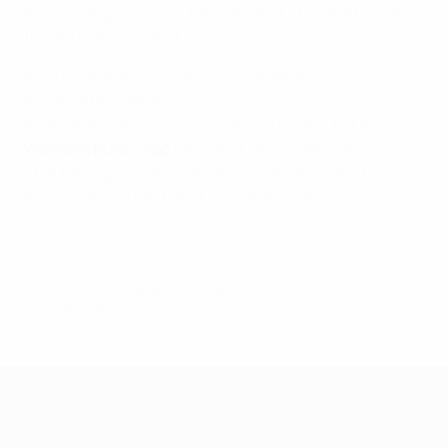
Alle Zugangswege zur Fanzone am Europaplatz sind
für alle Fans geeignet.
Wird es beim Public Viewing audiodeskriptive
Kommentare geben?
Audiodeskriptiver Kommentar wird direkt über die
Women's EURO-App
verfügbar sein, sodass du
unabhängig davon, ob du dich im Stadion oder beim
Public Viewing befindest, mitfiebern kannst.
© 1998-2026 UEFA. All rights reserved.
Letzte Aktualisierung: Freitag, 13. Juni 2025
UEFA Women's EURO