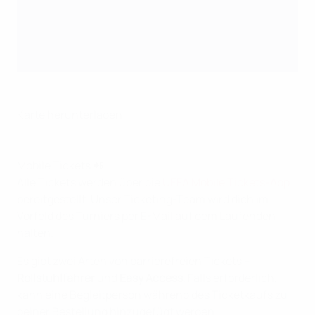
Karte herunterladen
Mobile Tickets 📲
Alle Tickets werden über die
UEFA Mobile Tickets-App
bereitgestellt. Unser Ticketing-Team wird dich im
Vorfeld des Turniers per E-Mail auf dem Laufenden
halten.
Es gibt zwei Arten von barrierefreien Tickets –
Rollstuhlfahrer
und
Easy Access
. Falls erforderlich,
kann eine Begleitperson während des Ticketkaufs zu
deiner Bestellung hinzugefügt werden.