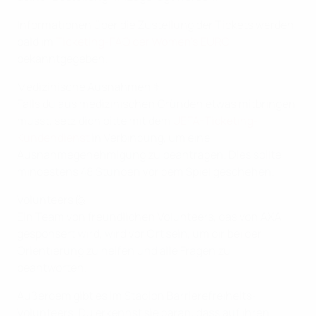
Informationen über die Zustellung der Tickets werden
bald im
Ticketing-FAQ der Women's EURO
bekanntgegeben.
Medizinische Ausnahmen ⚕️
Falls du aus medizinischen Gründen etwas mitbringen
musst, setz dich bitte mit dem
UEFA-Ticketing-
Kundendienst
in Verbindung
, um eine
Ausnahmegenehmigung zu beantragen. Dies sollte
mindestens 48 Stunden vor dem Spiel geschehen.
Volunteers 🙋
Ein Team von freundlichen Volunteers, das von AXA
gesponsert wird, wird vor Ort sein, um dir bei der
Orientierung zu helfen und alle Fragen zu
beantworten.
Außerdem gibt es im Stadion Barrierefreiheits-
Volunteers. Du erkennst sie daran, dass auf ihren