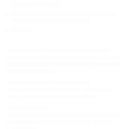
Abschnitt "Beim Event"
Tippe auf die Partie, in die du reinhören möchtest
(verfügbar ab 15 Minuten vor Anstoß)
Viel Spaß!
Der Service benötigt nur ein Minimum an mobilen
Daten. Um dein Handy während des Spiels aufzuladen,
kannst du eine kleine Powerbank mitbringen, die nicht
größer als dein Handy ist.
Wenn du Fragen oder Probleme mit dem
audiodeskriptiven Kommentar hast, wende dich an
einen unserer Barrierefreiheits-Volunteers.
Assistenzhunde 🐕‍🦺
Wenn du mit einem Assistenzhund zum Spiel kommst,
wende dich bitte im Voraus an den
UEFA-Ticketing-
Kundendienst
.