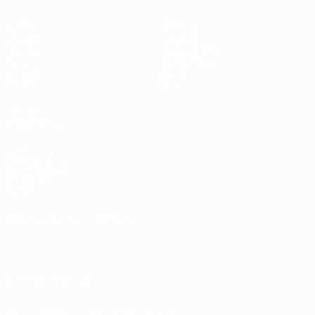
Spiele
Gaming
Gruppen
Tickets
UEFA.tv
Event Guide
Stat.
Geschichte
Teams
Über
News
Shop
AUCH
BESUCHEN
UEFA.com
UEFA-Stiftung
für Kinder
Shop
SPRACHE &AUML;NDERN
Deutsch
English
Français
Deutsch
Русский
Español
Italiano
Português
UNS FOLGEN AUF