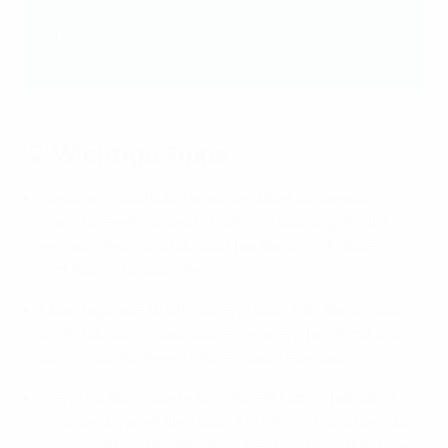
Nachfrage einfach dein Mobile Ticket. Weitere
Informationen findest du auf unserer Seite "An-
und Abreise".
💡 Wichtige Tipps
Stelle als Ticketkäufer sicher, dass du dieselbe E-
Mail-Adresse wie dein MyUEFA-Ticketing-Konto
verwendest, wenn du dich bei der UEFA Mobile
Tickets App anmeldest.
Übertrage alle zusätzlichen Tickets an deine Gäste,
indem du die Schaltfläche "Senden" betätigst und
die E-Mail-Adressen deiner Gäste eingibst.
Wenn du alle Tickets auf deinem Handy behalten
möchtest, weise die Tickets in der App zu, indem du
die Schaltfläche "Behalten" betätigst und die Daten