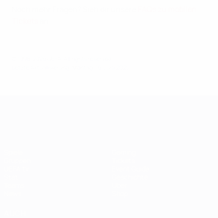
Noch mehr Fragen? Sieh dir unsere
FAQs zu mobilen
Tickets
an.
© 1998-2026 UEFA. All rights reserved.
Letzte Aktualisierung: Montag, 16. Juni 2025
UEFA Women's EURO
Spiele
Gaming
Gruppen
Tickets
UEFA.tv
Event Guide
Stat.
Geschichte
Teams
Über
News
Shop
AUCH