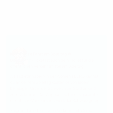
Kostenlose Fahrt am Spieltag 🚆
Dein Match-Ticket ist auch dein Ticket für die
öffentlichen Verkehrsmittel am Spieltag!
Als Ticketinhaber/-in der Women's EURO kannst
du an deinem Spieltag kostenlos von jedem
beliebigen Ort in der Schweiz zum Stadion und
zurück fahren! Das Angebot ist für das gesamte
öffentliche Verkehrsnetzwerk der Schweiz gültig.
Zeige in den öffentlichen Verkehrsmitteln auf