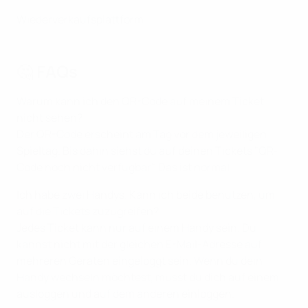
Wiederverkaufsplattform
🤔 FAQs
Warum kann ich den QR-Code auf meinem Ticket
nicht sehen?
Der QR-Code erscheint am Tag vor dem jeweiligen
Spieltag. Bis dahin siehst du auf deinen Tickets "QR-
Code noch nicht verfügbar". Das ist normal.
Ich habe zwei Handys. Kann ich beide benutzen, um
auf die Tickets zuzugreifen?
Jedes Ticket kann nur auf einem Handy sein. Du
kannst nicht mit der gleichen E-Mail-Adresse auf
mehreren Geräten eingeloggt sein. Wenn du dein
Handy wechseln möchtest, musst du dich auf einem
ausloggen und auf dem anderen einloggen.