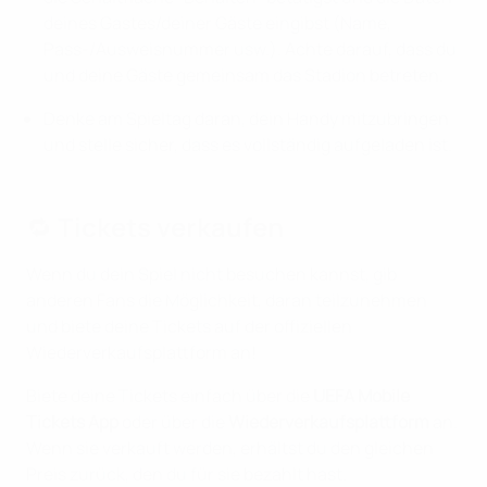
deines Gastes/deiner Gäste eingibst (Name,
Pass-/Ausweisnummer usw.). Achte darauf, dass du
und deine Gäste gemeinsam das Stadion betreten.
Denke am Spieltag daran, dein Handy mitzubringen
und stelle sicher, dass es vollständig aufgeladen ist.
🔁 Tickets verkaufen
Wenn du dein Spiel nicht besuchen kannst, gib
anderen Fans die Möglichkeit, daran teilzunehmen
und biete deine Tickets auf der offiziellen
Wiederverkaufsplattform an!
Biete deine Tickets einfach über die
UEFA Mobile
Tickets App
oder über die
Wiederverkaufsplattform
an.
Wenn sie verkauft werden, erhältst du den gleichen
Preis zurück, den du für sie bezahlt hast.