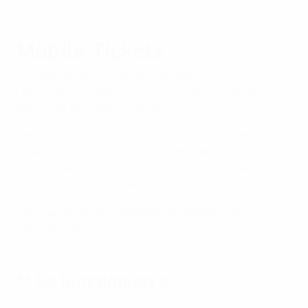
Mobile Tickets
Du hast Tickets für die UEFA Women's EURO 2025?
Herzlichen Glückwunsch – wir freuen uns darauf, dich
bald in der Schweiz zu sehen!
Wenn du sie noch nicht hast, lade die offizielle UEFA
Mobile Tickets App herunter. Damit kannst du auf
deine Tickets zugreifen und sie speichern oder an
deine Gäste weitergeben.
Vom App Store herunterladen
Bei Google Play
herunterladen
⚒️ So funktioniert's