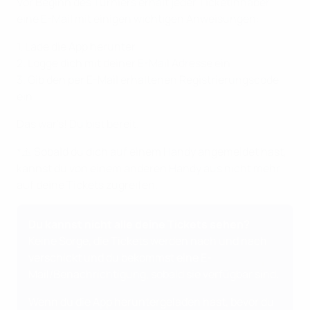
Vor Beginn des Turniers erhält jeder Ticketinhaber
eine E-Mail mit einigen wichtigen Anweisungen:
1. Lade die App herunter
2. Logge dich mit deiner E-Mail Adresse ein
3. Gib den per E-Mail erhaltenen Registrierungscode
ein
Das war's! Du bist bereit.
*⚠️ Sobald du dich auf einem Handy angemeldet hast,
kannst du von einem anderen Handy aus nicht mehr
auf deine Tickets zugreifen.
Du kannst nicht alle deine Tickets sehen?
Keine Sorge, die Tickets werden nach und nach
verschickt und du bekommst eine E-
Mail/Benachrichtigung, sobald sie verfügbar sind.
Wenn du die App heruntergeladen hast, bevor du