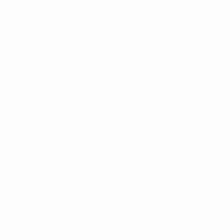
 auf unserer Seite "An- und Abreise".
u dich bei der UEFA Mobile Tickets App anmeldest.
ssen deiner Gäste eingibst.
 "Behalten" betätigst und die Daten deines Gastes/deiner
etreten.
s auf der offiziellen Wiederverkaufsplattform an!