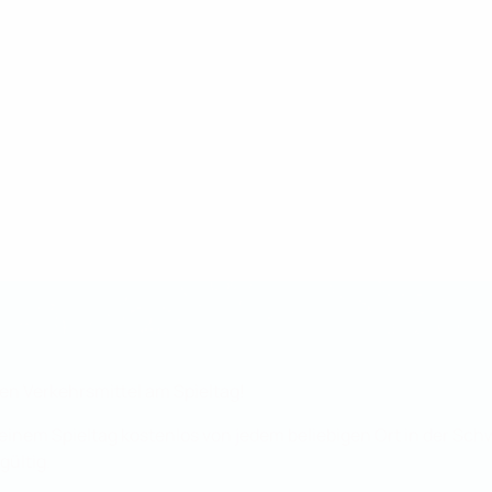
hen Verkehrsmittel am Spieltag!
inem Spieltag kostenlos von jedem beliebigen Ort in der Sch
gültig.