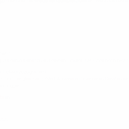
App
oder über die
Wiederverkaufsplattform
an. Wenn sie verkau
ehen?
 Bis dahin siehst du auf deinen Tickets "QR-Code noch nicht v
e Tickets zuzugreifen?
icht mit der gleichen E-Mail-Adresse auf mehreren Geräten e
einloggen.
ts
an.
i 2025