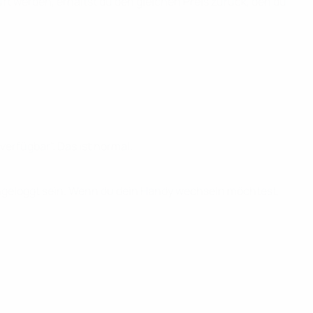
ft werden, erhältst du den gleichen Preis zurück, den du
erfügbar". Das ist normal.
ingeloggt sein. Wenn du dein Handy wechseln möchtest,