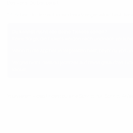
Das war's! Du bist bereit.
*⚠️ Sobald du dich auf einem Handy angemeldet hast, kan
Du kannst nicht alle deine Tickets sehen?
Keine Sorge, die Tickets werden nach und nach verschi
Wenn du die App heruntergeladen hast, bevor du von uns 
Vergiss nicht, dass du jederzeit auf deine gekauften Ti
klickst.
In unserem Video findest du eine Schritt-für-Schritt-Anle