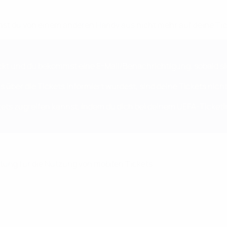
nst du von einem anderen Handy aus nicht mehr auf deine Tic
ckt und du bekommst eine E-Mail/Benachrichtigung, sobald sie
über die Tickets informiert wurdest, sind deine Tickets nicht 
ckets zugreifen kannst, indem du dich bei deinem
UEFA-Ticketi
itung für die Nutzung von mobilen Tickets: