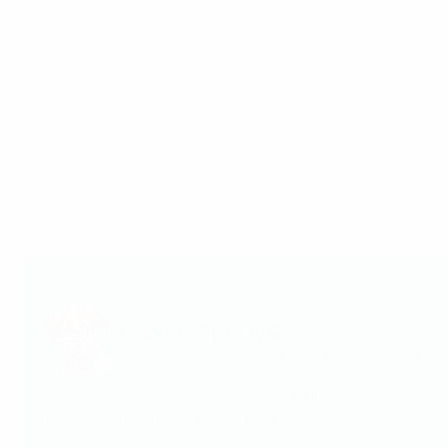
Kostenlose Fahrt am Spieltag 🚆
Dein Match-Ticket ist auch dein Ticket für die öffentlic
Als Ticketinhaber/-in der Women's EURO kannst du an de
das gesamte öffentliche Verkehrsnetzwerk der Schweiz 