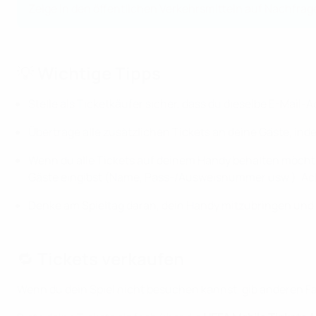
Zeige in den öffentlichen Verkehrsmitteln auf Nachfrage
💡 Wichtige Tipps
Stelle als Ticketkäufer sicher, dass du dieselbe E-Mai
Übertrage alle zusätzlichen Tickets an deine Gäste, ind
Wenn du alle Tickets auf deinem Handy behalten möchtes
Gäste eingibst (Name, Pass-/Ausweisnummer usw.). Ach
Denke am Spieltag daran, dein Handy mitzubringen und st
🔁 Tickets verkaufen
Wenn du dein Spiel nicht besuchen kannst, gib anderen Fan