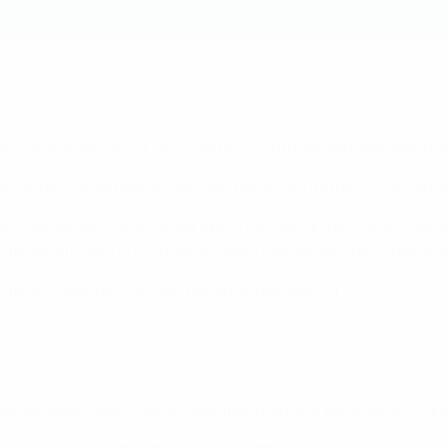
 einfach dein Mobile Ticket. Weitere Informationen findest du
l-Adresse wie dein MyUEFA-Ticketing-Konto verwendest, wenn d
em du die Schaltfläche "Senden" betätigst und die E-Mail-Adre
t, weise die Tickets in der App zu, indem du die Schaltfläche
te darauf, dass du und deine Gäste gemeinsam das Stadion b
elle sicher, dass es vollständig aufgeladen ist.
s die Möglichkeit, daran teilzunehmen und biete deine Ticket