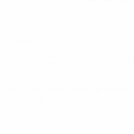
Biete deine Tickets einfach über die
UEFA Mobile Tickets 
für sie bezahlt hast.
Wiederverkaufsplattform
🤔 FAQs
Warum kann ich den QR-Code auf meinem Ticket nicht s
Der QR-Code erscheint am Tag vor dem jeweiligen Spieltag.
Ich habe zwei Handys. Kann ich beide benutzen, um auf di
Jedes Ticket kann nur auf einem Handy sein. Du kannst n
musst du dich auf einem ausloggen und auf dem anderen 
Noch mehr Fragen? Sieh dir unsere
FAQs zu mobilen Ticke
© 1998-2026 UEFA. All rights reserved.
Letzte Aktualisierung: Montag, 16. Jun