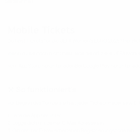
Seiteninhalt
Mobile Tickets
Du hast Tickets für die UEFA Women's EURO 2025? Herzlich
Wenn du sie noch nicht hast, lade die offizielle UEFA Mob
Vom App Store herunterladen
Bei Google Play herunterlad
⚒️ So funktioniert's
Vor Beginn des Turniers erhält jeder Ticketinhaber eine E
1. Lade die App herunter
2. Logge dich mit deiner E-Mail Adresse ein
3. Gib den per E-Mail erhaltenen Registrierungscode ein