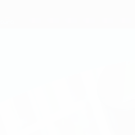
Direkt
zum
Hauptinhalt
Nations League &amp; Women's EURO
Live-Ergebnisse &amp; Statistiken
UEFA Women's EURO
Basel Mobile Tickets