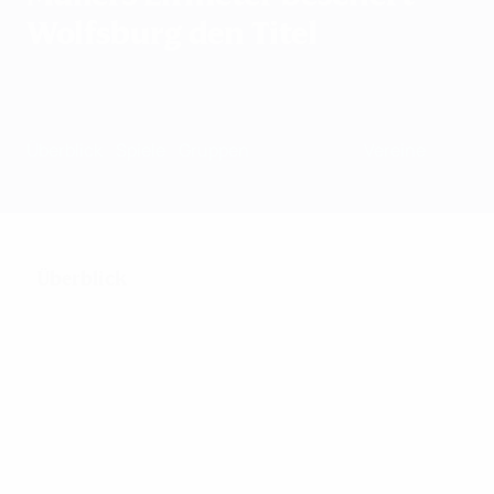
Wolfsburg den Titel
Überblick
Spiele
Gruppen
Statistiken
Vereine
Überblick
122
Absolvierte Spiele
32
54
Teams bei der
Inklusive
Endrunde
Qualifikation