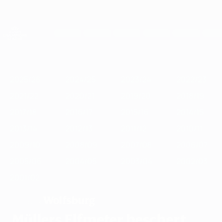
Direkt
zum
Hauptinhalt
UEFA Women's Champions League
Erhalten
Live-Ergebnisse &amp; Statistiken
UEFA Women's Champions League
Im
2025/26
2024/25
2023/24
2022/23
2021/22
2020/21
2019
Fokus
2025/26
2024/25
2023/24
2022/23
2021/22
2020/21
2019/20
2018/19
2017/18
2016/17
2015/16
2014/15
2013/14
2012/13
2011/12
2010/11
2009/10
2008/09
2007/08
2006/07
2005/06
2004/05
2003/04
2002/03
2001/02
Wolfsburg
SIEGER
Müllers Elfmeter beschert