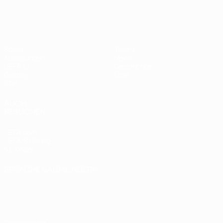
Spiele
Teams
Auslosungen
News
UEFA.tv
Geschichte
Gaming
Über
Stat.
AUCH
BESUCHEN
UEFA.com
UEFA-Stiftung
für Kinder
SPRACHE &AUML;NDERN
Deutsch
English
Français
Deutsch
Русский
Español
Italiano
Português
Datenschutz