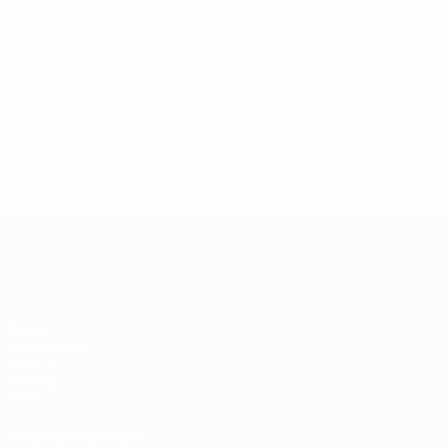
2019/20
S
S
U
N
Qualifikationsrunde
3
2
0
1
2010er
2017/18
S
S
U
N
2016/17
S
S
U
N
Qualifikationsrunde
Qualifikationsru
3
1
1
1
3
1
0
2
2012/13
S
S
U
N
2011/12
S
S
U
N
Runde der letzten 32
Runde der letzte
5
2
1
2
5
2
1
2
UEFA Women's Champions League
Spiele
Auslosungen
UEFA.tv
Gaming
Stat.
AUCH BESUCHEN