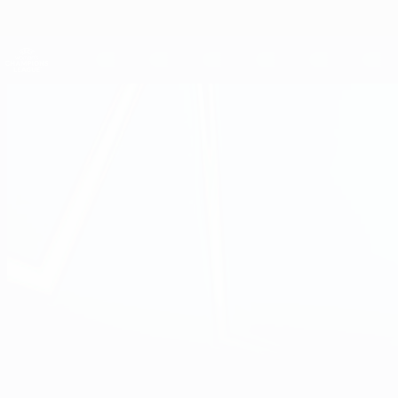
Direkt
zum
Hauptinhalt
UEFA Women's Champions League
Live-Ergebnisse &amp; Statistiken
UEFA Women's Champions League