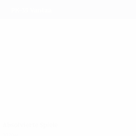
PK-35 Vantaa
Beste Torschützen
11
9
8
5
Saarinen
Ojanperä
Parikka
Franssi
Meiste Einsätze
25
20
20
16
Saarinen
Korhonen
Hirvonen
Parikka
Absolvierte Spiele
2020er