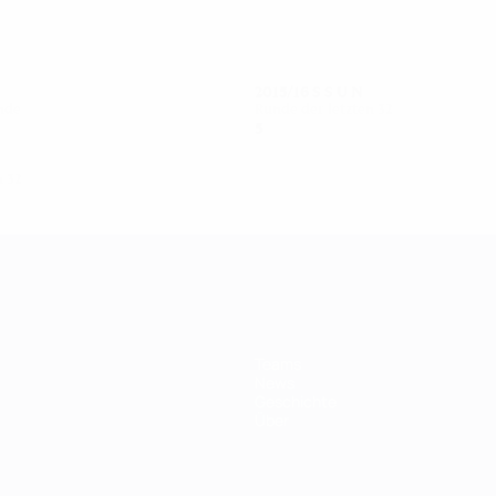
2015/16
S
S
U
N
nde
Runde der letzten 32
5
3
0
2
n 32
Teams
News
Geschichte
Über