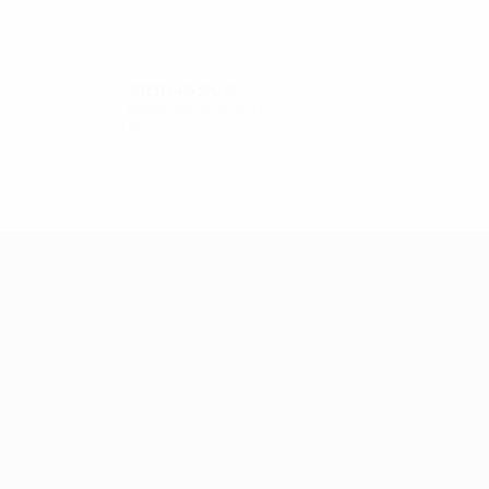
2013/14
S
S
U
N
Runde der letzten 32
5
2
1
2