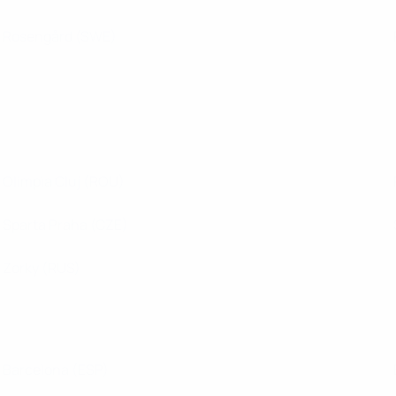
Rosengård
(SWE)
Olimpia Cluj
(ROU)
Sparta Praha
(CZE)
Zorky
(RUS)
Barcelona
(ESP)