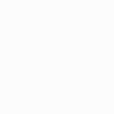
Erhalten
/12
2010/11
2009/10
2008/09
2007/08
2006/07
2005/06
2004/05
2022/23
2018/19
2014/15
2010/11
2006/07
2002/03