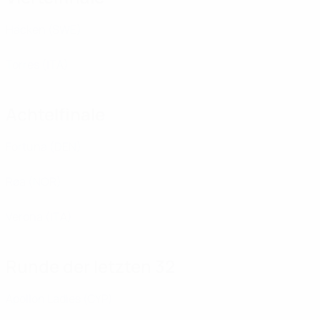
Häcken
(SWE)
Torres
(ITA)
Achtelfinale
Fortuna
(DEN)
Røa
(NOR)
Verona
(ITA)
Runde der letzten 32
Apollon Ladies
(CYP)