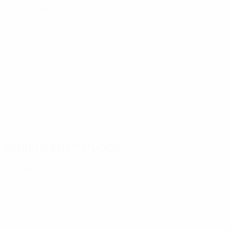
Birmingham
(ENG)
Glasgow City
(SCO)
PK-35 Vantaa
(FIN)
Standard
(BEL)
Zürich
(SUI)
Qualifikationsrunde
1° Dezembro
(POR)
Birkirkara
(MLT)
Ekonomist
(MNE)