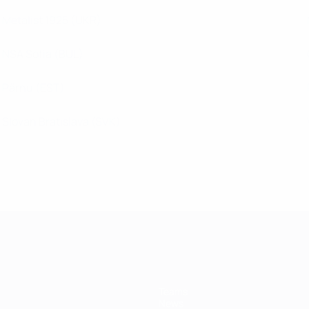
Metalist 1925
(UKR)
NSA Sofia
(BUL)
Pärnu
(EST)
Slovan Bratislava
(SVK)
Teams
News