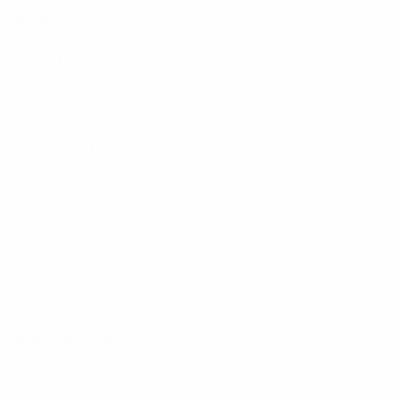
Brøndby
(DEN)
MTK
(HUN)
Sarajevo
(BIH)
Stjarnan
(ISL)
ASA Tel-Aviv
(ISR)
Bobruichanka
(BLR)
Gintra
(LTU)