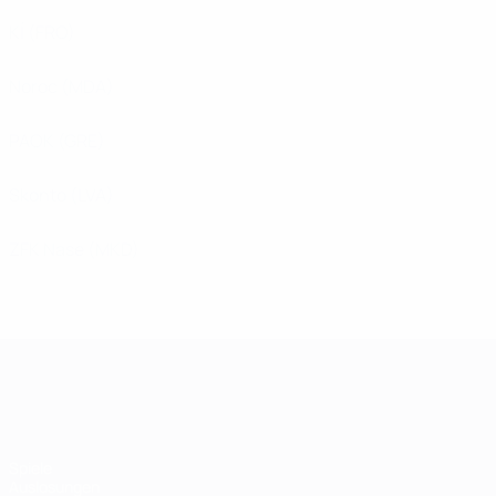
KÍ
(FRO)
Noroc
(MDA)
PAOK
(GRE)
Skonto
(LVA)
ZFK Nase
(MKD)
UEFA Women's Champions League
Spiele
Auslosungen