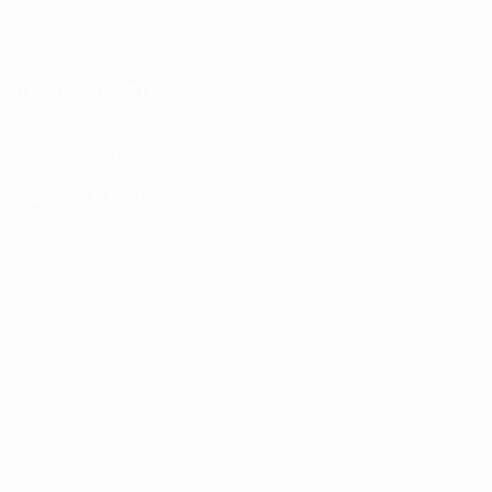
UEFA.tv
Gaming
Stat.
AUCH BESUCHEN
UEFA.com
UEFA-Stiftung für Kinder
SPRACHE &AUML;NDERN
Deutsch
English
Français
Deutsch
Русский
Español
Italiano
Datenschutz
Nutzungsbedingungen
Cookie-Politik
Datenschutzeinstellungen
© 1998-2026 UEFA. Alle Rechte vorbehalten