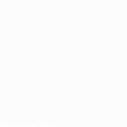
/20
2018/19
2017/18
2016/17
2015/16
2014/15
2013/14
2012/13
2011
2023/24
2019/20
2015/16
2011/12
2007/08
2003/04
sburg den Titel