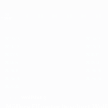
Direkt
zum
Hauptinhalt
UEFA Women's Champions League
Live-Ergebnisse &amp; Statistiken
UEFA Women's Champions League
Im
2025/26
2024/25
2023/24
2022/23
2021/22
2020/21
2019
Fokus
2025/26
2024/25
2021/22
2020/21
2017/18
2016/17
2013/14
2012/13
2009/10
2008/09
2005/06
2004/05
2001/02
Wolfsburg
SIEGER
Müllers Elfmeter beschert Wolf