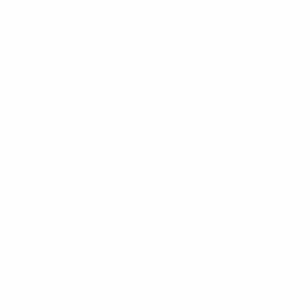
Den Haag
(NED)
Neulengbach
(AUT)
Spartak Subotica
(SRB)
Unia Racibórz
(POL)
Ataşehir
(TUR)
Cardiff Met
(WAL)
Glentoran
(NIR)