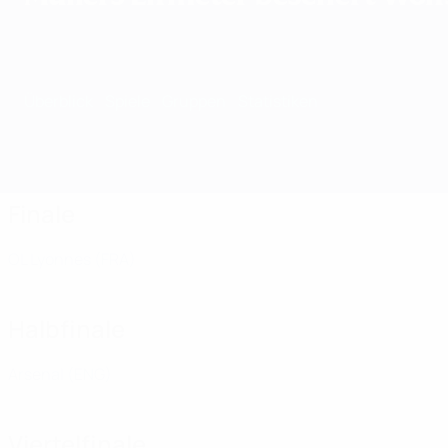
Überblick
Spiele
Gruppen
Statistiken
Vereine
Finale
OL Lyonnes
(FRA)
Halbfinale
Arsenal
(ENG)
Viertelfinale