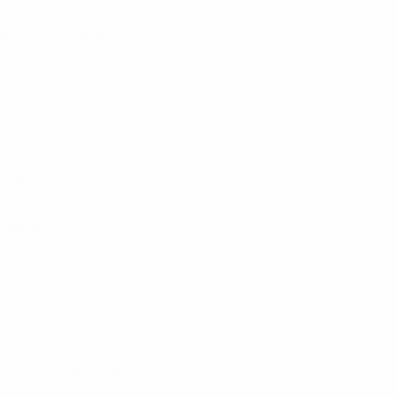
Rossiyanka
(RUS)
Potsdam
(GER)
Stabæk
(NOR)
BIIK-Shymkent
(KAZ)