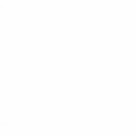
de
nde
nde