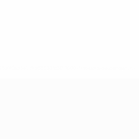
-148df89ea5e1-8fa63590fb30-1000--fifa-uefa-suspendieren-
>