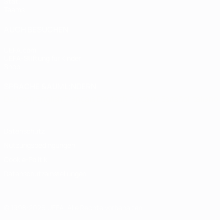
Stat.
Teams
AUCH BESUCHEN
UEFA.com
UEFA-Stiftung für Kinder
Shop
SPRACHE &AUML;NDERN
Deutsch
English
Français
Deutsch
Русский
Español
Italiano
Datenschutz
Nutzungsbedingungen
Cookie-Politik
Datenschutzeinstellungen
© 1998-2026 UEFA. Alle Rechte vorbehalten