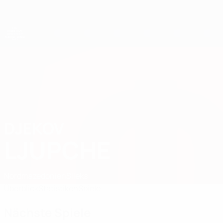
Direkt
zum
Hauptinhalt
UEFA-U21-Europameisterschaft
DJEKOV
Djekov Ljupche Stat. 2027
LJUPCHE
Nordmazedonien
Sileks
Überblick
Statistiken
Spiele
Nächste Spiele