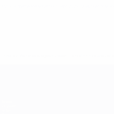
U21-Europameisterschaft
Fr 5 Sept. 2025
· Qualifikationsru
* Bis auf Weiteres ausgeschlossen. <a href='https://de.
UEFA-U21-Europameisterscha
Spiele
Gruppen
Video