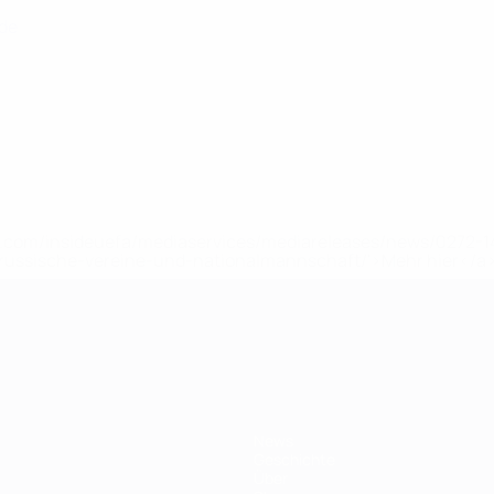
nde
uefa.com/insideuefa/mediaservices/mediareleases/news/0272
russische-vereine-und-nationalmannschaft/'>Mehr hier</a
ft
News
Geschichte
Über