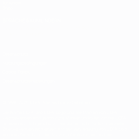
für Kinder
Shop
SPRACHE &AUML;NDERN
Deutsch
English
Français
Deutsch
Русский
Español
Italiano
Português
Datenschutz
Nutzungsbedingungen
Cookie-Politik
Datenschutzeinstellungen
© 1998-2026 UEFA. Alle Rechte vorbehalten
Der Name UEFA, das UEFA-Logo und alle Marken von UEFA-
Wettbewerben sind geschützte Marken und/oder von der UEFA
urheberrechtlich geschützt. Sie dürfen nicht für kommerzielle
Zwecke verwendet werden. Mit der Verwendung von UEFA.com
erklären Sie sich mit den Nutzungsbedingungen und der