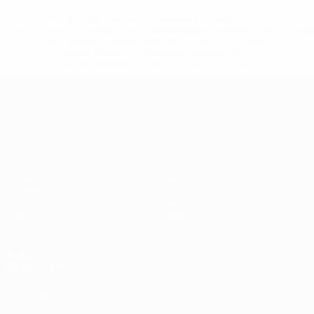
* Bis auf Weiteres ausgeschlossen. <a
href='https://de.uefa.com/insideuefa/mediaservices/medi
148df89ea5e1-8fa63590fb30-1000--fifa-uefa-
suspendieren-russische-vereine-und-
nationalmannschaft/'>Mehr hier</a>
UEFA-U21-Europameisterscha
Spiele
News
Gruppen
Geschichte
Video
Über
Stat.
Shop
Teams
AUCH
BESUCHEN
UEFA.com
UEFA-Stiftung