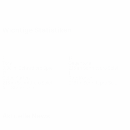
Wichtige Statistiken
7
17
Tore
Gegentore
0,88 im Schnitt pro Spiel
2,13 im Schnitt pro Spiel
17
1
Gelbe Karten
Rote Karten
2,13 im Schnitt pro Spiel
0,13 im Schnitt pro Spiel
Alle Statistiken
Kader
Ajetovikj
Angelov
Arizankoski
Avduli
Dailoski
Dane
Verteidiger
Mittelfeldspieler
Mittelfeldspieler
Verteidiger
Verteidiger
Stürm
Aktuelle News