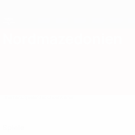
Direkt
zum
Hauptinhalt
UEFA-U21-Europameisterschaft
Nordmazedonien
Nordmazedonien UEFA U21-EM 2027
Überblick
Spiele
Statistiken
Kader
Spiele