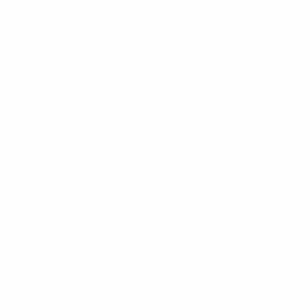
urheberrechtlich geschützt. Sie dürfen nicht für kommerzielle
Zwecke verwendet werden. Mit der Verwendung von UEFA.com
erklären Sie sich mit den Nutzungsbedingungen und der
Datenschutzpolitik für die Website einverstanden.