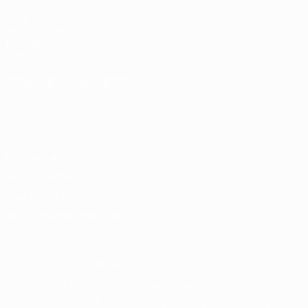
UEFA.com
UEFA-Stiftung
für Kinder
Shop
SPRACHE &AUML;NDERN
Deutsch
English
Français
Deutsch
Русский
Español
Italiano
Português
Datenschutz
Nutzungsbedingungen
Cookie-Politik
Datenschutzeinstellungen
© 1998-2026 UEFA. Alle Rechte vorbehalten
Der Name UEFA, das UEFA-Logo und alle Marken von UEFA-
Wettbewerben sind geschützte Marken und/oder von der UEFA