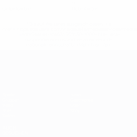
0
0
Gelbe Karten
Rote Karten
* Bis auf Weiteres ausgeschlossen. <a
href='https://de.uefa.com/insideuefa/mediaservices/medi
148df89ea5e1-8fa63590fb30-1000--fifa-uefa-
suspendieren-russische-vereine-und-
nationalmannschaft/'>Mehr hier</a>
UEFA-U21-Europameisterscha
Spiele
News
Gruppen
Geschichte
Video
Über
Stat.
Shop
Teams
AUCH
BESUCHEN