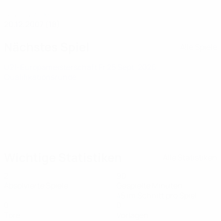
GEBURTSDATUM
20.12.2007 (18)
Nächstes Spiel
Alle Spiele
U21-Europameisterschaft
Fr 25 Sept. 2026
·
Qualifikationsrunde
Wichtige Statistiken
Alle Statistiken
2
90
Absolvierte Spiele
Gespielte Minuten
45 im Schnitt pro Spiel
0
0
Tore
Vorlagen