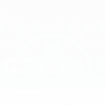
Direkt
zum
Hauptinhalt
UEFA-U21-Europameisterschaft
MAKSIMILIAN
Maksimilian Skvortsov Stat. 2027
SKVORTSOV
Estland
Levadia Tallinn
Überblick
Statistiken
Spiele
Mittelfeldspieler
21
POSITION
KLUB-RÜCKENNUMMER
10
Estland
NATIONALTEAM-NUMMER
LAND