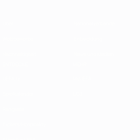
Über
Nationalverbände
Wettbewerbe
Entwicklung
Nachhaltigkeit
News und Medien
ENTDECKE
MEHR
UEFA.tv
MyUEFA
Spielkalender
UC3
Rangliste
Tickets/Hospitality
Store für UEFA-