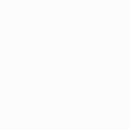
Nutzungsbedingungen
Datenschutzrichtlinien
Cookie-Politik
Datenschutzeinstellungen
© 1998-2026 UEFA. Alle Rechte vorbehalten
Der Name UEFA, das UEFA-Logo und alle Marken von UEFA-Wettbewerben sind
geschützte Marken und/oder von der UEFA urheberrechtlich geschützt. Sie
dürfen nicht für kommerzielle Zwecke verwendet werden. Mit der Verwendung
von UEFA.com erklären Sie sich mit den Nutzungsbedingungen und der
Datenschutzpolitik für die Website einverstanden.