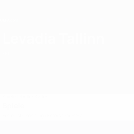
Direkt
zum
Hauptinhalt
Home
Levadia Tallinn
FCI Levadia Tallinn
EST
Spiele
Tabellen
Kader
Spiele
Erste estnische Liga
Estnischer Pokal