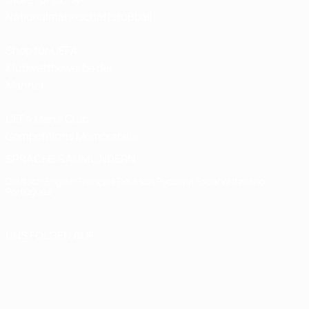
Nationalmannschaftsfußball
Shop für UEFA-
Klubwettbewerbe der
Männer
UEFA Men's Club
Competitions Memorabilia
SPRACHE &AUML;NDERN
Deutsch
English
Français
Deutsch
Русский
Español
Italiano
Português
UNS FOLGEN AUF