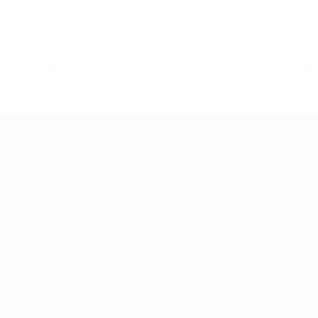
0
Rote Karten
* Bis auf Weiteres ausgeschlossen. <a
href='https://de.uefa.com/insideuefa/mediaservices/medi
148df89ea5e1-8fa63590fb30-1000--fifa-uefa-
suspendieren-russische-vereine-und-
nationalmannschaft/'>Mehr hier</a>
UEFA-U21-Europameisterscha
Spiele
News
Gruppen
Geschichte
Video
Über
Stat.
Shop
Teams
AUCH
BESUCHEN