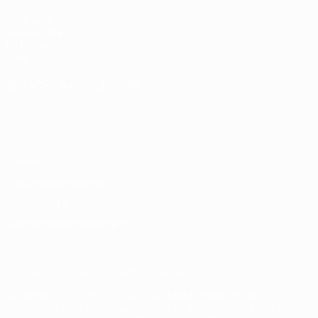
UEFA.com
UEFA-Stiftung
für Kinder
Shop
SPRACHE &AUML;NDERN
Deutsch
English
Français
Deutsch
Русский
Español
Italiano
Português
Datenschutz
Nutzungsbedingungen
Cookie-Politik
Datenschutzeinstellungen
© 1998-2026 UEFA. Alle Rechte vorbehalten
Der Name UEFA, das UEFA-Logo und alle Marken von UEFA-
Wettbewerben sind geschützte Marken und/oder von der UEFA