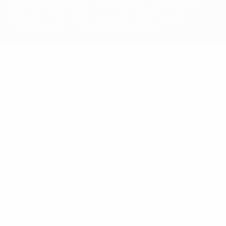
urheberrechtlich geschützt. Sie dürfen nicht für kommerzielle
Zwecke verwendet werden. Mit der Verwendung von UEFA.com
erklären Sie sich mit den Nutzungsbedingungen und der
Datenschutzpolitik für die Website einverstanden.