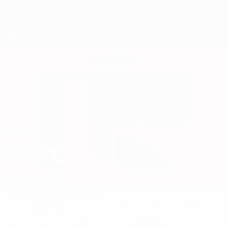
Direkt
zum
Hauptinhalt
UEFA-U21-Europameisterschaft
KAYE
Kaye Furo Stat. 2027
FURO
Belgien
Brentford
Überblick
Statistiken
Spiele
Stürmer
87
POSITION
KLUB-RÜCKENNUMMER
9
Belgien
NATIONALTEAM-NUMMER
LAND