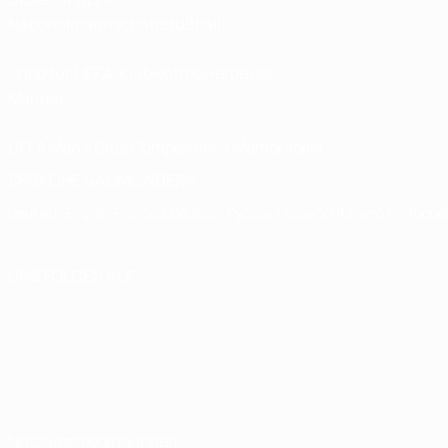
Nationalmannschaftsfußball
Shop für UEFA-Klubwettbewerbe der
Männer
UEFA Men's Club Competitions Memorabilia
SPRACHE &AUML;NDERN
Deutsch
English
Français
Deutsch
Русский
Español
Italiano
Portuguê
UNS FOLGEN AUF
Nutzungsbedingungen