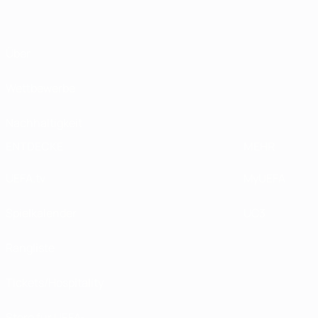
Über
Wettbewerbe
Nachhaltigkeit
ENTDECKE
MEHR
UEFA.tv
MyUEFA
Spielkalender
UC3
Rangliste
Tickets/Hospitality
Store für UEFA-