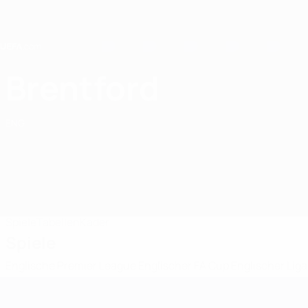
Direkt
zum
Hauptinhalt
Home
Brentford
Brentford FC
ENG
Spiele
Tabellen
Kader
Spiele
Englische Premier League
Englischer FA Cup
Englischer Lig