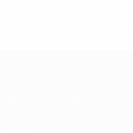
0
Rote Karten
* Bis auf Weiteres ausgeschlossen. <a
href='https://de.uefa.com/insideuefa/mediaservices/medi
148df89ea5e1-8fa63590fb30-1000--fifa-uefa-
suspendieren-russische-vereine-und-
nationalmannschaft/'>Mehr hier</a>
UEFA-U21-Europameisterscha
Spiele
News
Gruppen
Geschichte
Video
Über
Stat.
Shop
Teams
AUCH
BESUCHEN