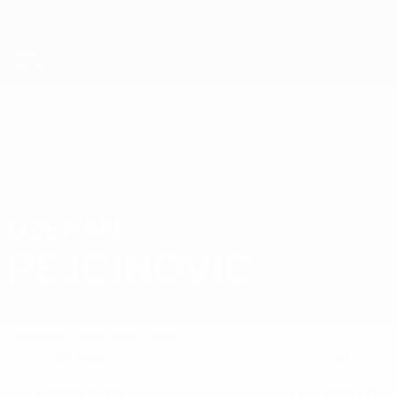
Direkt
zum
Hauptinhalt
UEFA-U21-Europameisterschaft
DZENAN
Dzenan Pejcinovic Stat. 2027
PEJCINOVIC
Deutschland
Überblick
Statistiken
Spiele
Stürmer
19
POSITION
NATIONALTEAM-NUMMER
Deutschland
15.2.2005 (21)
LAND
GEBURTSDATUM