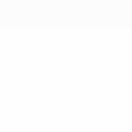
urheberrechtlich geschützt. Sie dürfen nicht für kommerzielle
Zwecke verwendet werden. Mit der Verwendung von UEFA.com
erklären Sie sich mit den Nutzungsbedingungen und der
Datenschutzpolitik für die Website einverstanden.