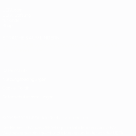
UEFA.com
UEFA-Stiftung
für Kinder
Shop
SPRACHE &AUML;NDERN
Deutsch
English
Français
Deutsch
Русский
Español
Italiano
Português
Datenschutz
Nutzungsbedingungen
Cookie-Politik
Datenschutzeinstellungen
© 1998-2026 UEFA. Alle Rechte vorbehalten
Der Name UEFA, das UEFA-Logo und alle Marken von UEFA-
Wettbewerben sind geschützte Marken und/oder von der UEFA