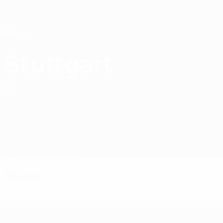
Direkt
zum
Hauptinhalt
Home
Stuttgart
VfB Stuttgart
GER
Spiele
Tabellen
Kader
Spiele
Bundesliga
DFB-Pokal
German Bundesliga Zwei