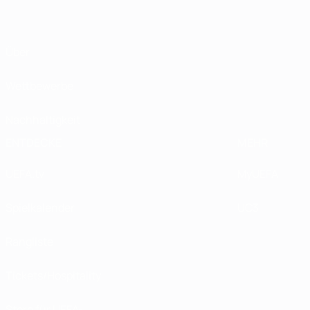
Über
Wettbewerbe
Nachhaltigkeit
ENTDECKE
MEHR
UEFA.tv
MyUEFA
Spielkalender
UC3
Rangliste
Tickets/Hospitality
Store für UEFA-