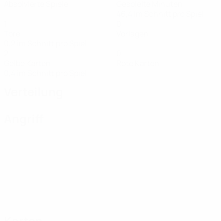
Absolvierte Spiele
Gespielte Minuten
46,4 im Schnitt pro Spiel
1
0
Tore
Vorlagen
0,2 im Schnitt pro Spiel
2
0
Gelbe Karten
Rote Karten
0,4 im Schnitt pro Spiel
Verteilung
Angriff
Karten