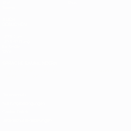
Stat.
Shop
Teams
AUCH
BESUCHEN
UEFA.com
UEFA-Stiftung
für Kinder
Shop
SPRACHE &AUML;NDERN
Deutsch
English
Français
Deutsch
Русский
Español
Italiano
Português
Datenschutz
Nutzungsbedingungen
Cookie-Politik
Datenschutzeinstellungen