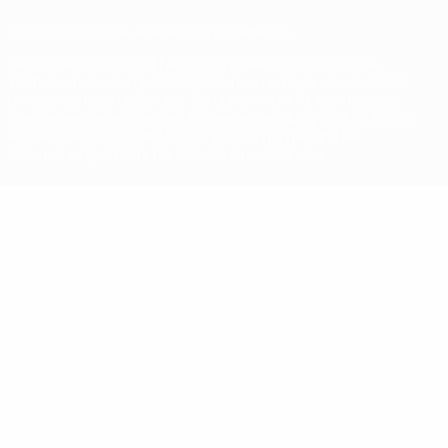
© 1998-2026 UEFA. Alle Rechte vorbehalten
Der Name UEFA, das UEFA-Logo und alle Marken von UEFA-
Wettbewerben sind geschützte Marken und/oder von der UEFA
urheberrechtlich geschützt. Sie dürfen nicht für kommerzielle
Zwecke verwendet werden. Mit der Verwendung von UEFA.com
erklären Sie sich mit den Nutzungsbedingungen und der
Datenschutzpolitik für die Website einverstanden.