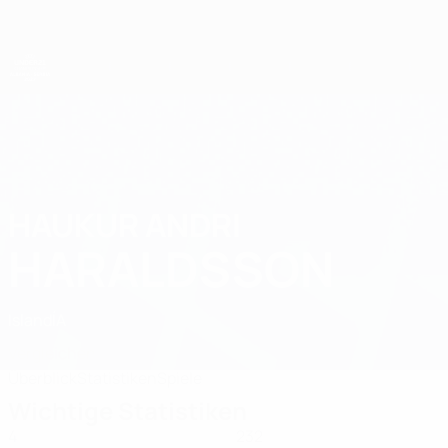
Direkt
zum
Hauptinhalt
UEFA-U21-Europameisterschaft
HAUKUR ANDRI
Haukur Andri Haraldsson Stat. 2027
HARALDSSON
Island
ÍA
Vergleichen
Überblick
Statistiken
Spiele
Wichtige Statistiken
4
232