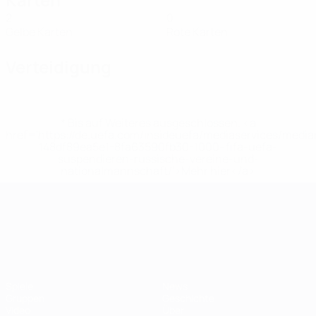
2
0
Gelbe Karten
Rote Karten
Verteidigung
* Bis auf Weiteres ausgeschlossen. <a
href='https://de.uefa.com/insideuefa/mediaservices/medi
148df89ea5e1-8fa63590fb30-1000--fifa-uefa-
suspendieren-russische-vereine-und-
nationalmannschaft/'>Mehr hier</a>
UEFA-U21-Europameisterscha
Spiele
News
Gruppen
Geschichte
Video
Über