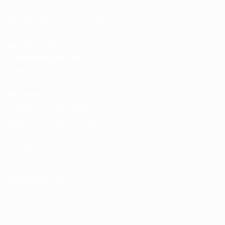
Store für UEFA-
Nationalmannschaftsfußball
Shop für UEFA-
Klubwettbewerbe der
Männer
UEFA Men's Club
Competitions Memorabilia
SPRACHE &AUML;NDERN
Deutsch
English
Français
Deutsch
Русский
Español
Italiano
Português
UNS FOLGEN AUF