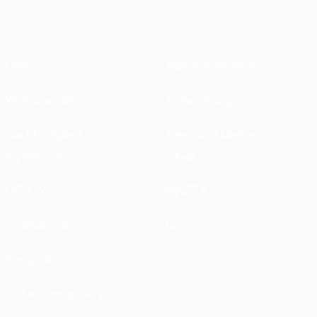
Über
Nationalverbände
Wettbewerbe
Entwicklung
Nachhaltigkeit
News und Medien
ENTDECKE
MEHR
UEFA.tv
MyUEFA
Spielkalender
UC3
Rangliste
Tickets/Hospitality