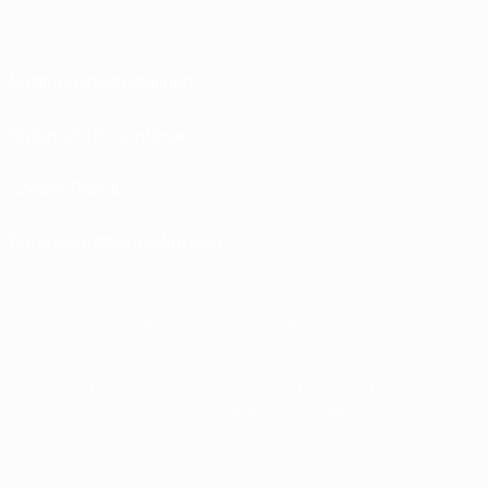
Nutzungsbedingungen
Datenschutzrichtlinien
Cookie-Politik
Datenschutzeinstellungen
© 1998-2026 UEFA. Alle Rechte vorbehalten
Der Name UEFA, das UEFA-Logo und alle Marken von UEFA-Wettbewerben sind
geschützte Marken und/oder von der UEFA urheberrechtlich geschützt. Sie
dürfen nicht für kommerzielle Zwecke verwendet werden. Mit der Verwendung
von UEFA.com erklären Sie sich mit den Nutzungsbedingungen und der
Datenschutzpolitik für die Website einverstanden.