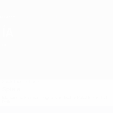
Direkt
zum
Hauptinhalt
Home
ÍA
ÍA Akranes
ISL
Spiele
Tabellen
Kader
Spiele
Isländische Premier League
Isländischer Pokal
Icelandic 1.
Deild