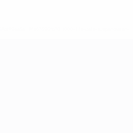
-148df89ea5e1-8fa63590fb30-1000--fifa-uefa-suspendieren-
>