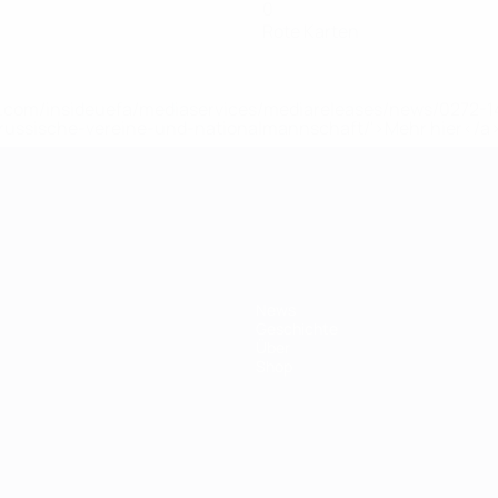
0
Rote Karten
uefa.com/insideuefa/mediaservices/mediareleases/news/0272
russische-vereine-und-nationalmannschaft/'>Mehr hier</a
ft
News
Geschichte
Über
Shop