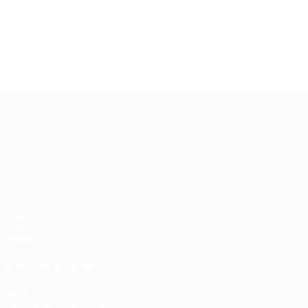
1
Gelbe Karten
0,34 im Schnitt pro Spiel
* Bis auf Weiteres ausgeschlossen. <a href='https://de.
UEFA-U21-Europameisterscha
Spiele
Gruppen
Video
Stat.
Teams
AUCH BESUCHEN
UEFA.com
UEFA-Stiftung für Kinder