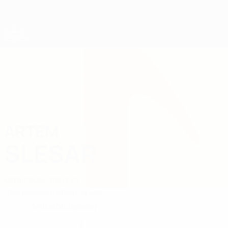
Direkt
zum
Hauptinhalt
UEFA-U21-Europameisterschaft
ARTEM
Artem Slesar Stat. 2027
SLESAR
Ukraine
Dynamo Kyiv
Überblick
Statistiken
Spiele
Mittelfeldspieler
POSITION
9
NATIONALTEAM-NUMMER