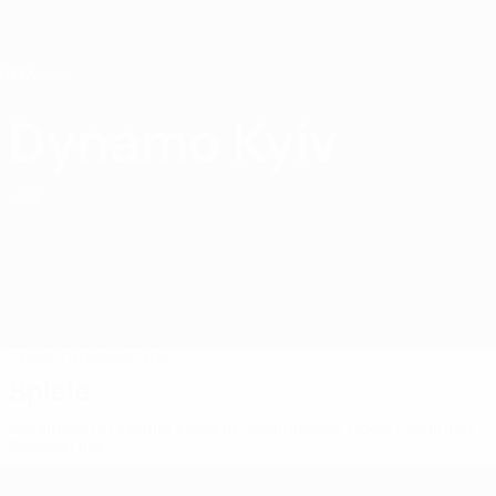
Direkt
zum
Hauptinhalt
Home
Dynamo Kyiv
FC Dynamo Kyiv
UKR
Spiele
Tabellen
Kader
Spiele
Ukrainische Premier League
Ukrainischer Pokal
Ukrainian
Persha Liga