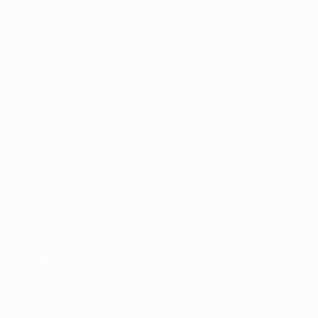
Über
Nationalverbände
Wettbewerbe
Entwicklung
Nachhaltigkeit
News und Medien
ENTDECKE
MEHR
UEFA.tv
MyUEFA
Spielkalender
UC3
Rangliste
Tickets/Hospitality