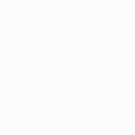
Store für UEFA-
Nationalmannschaftsfußball
Shop für UEFA-
Klubwettbewerbe der
Männer
UEFA Men's Club
Competitions Memorabilia
SPRACHE &AUML;NDERN
Deutsch
English
Français
Deutsch
Русский
Español
Italiano
Português
UNS FOLGEN AUF