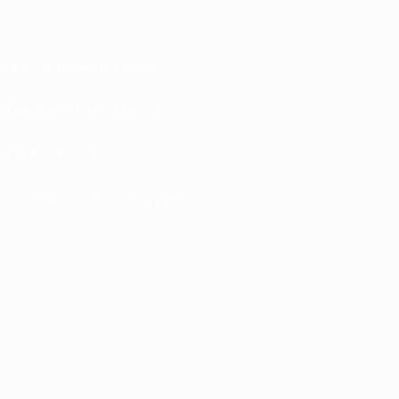
Nutzungsbedingungen
Datenschutzrichtlinien
Cookie-Politik
Datenschutzeinstellungen
© 1998-2026 UEFA. Alle Rechte vorbehalten
Der Name UEFA, das UEFA-Logo und alle Marken von UEFA-Wettbewerben sind
geschützte Marken und/oder von der UEFA urheberrechtlich geschützt. Sie
dürfen nicht für kommerzielle Zwecke verwendet werden. Mit der Verwendung
von UEFA.com erklären Sie sich mit den Nutzungsbedingungen und der
Datenschutzpolitik für die Website einverstanden.