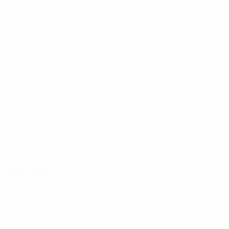
ROU
22
2
-
Pop
14
ROU
21
4
-
Boțogan
14
ROU
22
6
-
Matei
15
ROU
20
3
-
Țuțu
16
ROU
22
2
-
Rădulescu
17
ROU
20
1
-
Szimionaș
18
ROU
19
5
-
Mihai
21
ROU
21
6
-
Biliboc
22
ROU
19
7
1
Stürmer
Alter
EM
T
Trică
9
ROU
22
7
2
Burnete
11
ROU
22
5
1
Bana
13
ROU