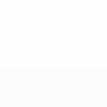
21
2
-
El Sawy
17
ROU
22
1
-
Băsceanu
17
ROU
20
1
-
Vermeșan
20
ROU
19
5
1
Trainer
Răzvan Rotaru
ROU
* Bis auf Weiteres ausgeschlossen. <a href='https://de.
UEFA-U21-Europameisterscha
Spiele