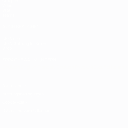
Gruppen
Video
Stat.
Teams
AUCH BESUCHEN
UEFA.com
UEFA-Stiftung für Kinder
Shop
SPRACHE &AUML;NDERN
Deutsch
English
Français
Deutsch
Русский
Español
Italiano
Datenschutz
Nutzungsbedingungen
Cookie-Politik
Datenschutzeinstellungen