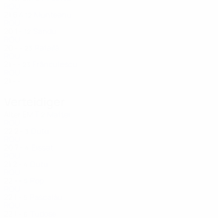
ROU
21
6
4
Munteanu
12
ROU
20
1
-
Sandu
12
ROU
20
-
-
Rafailă
23
ROU
21
-
-
Frânculescu
23
ROU
21
-
-
Verteidiger
Alter
EM
T
Maftei
2
ROU
22
2
-
Duțu
3
ROU
20
7
-
Eissat
4
ROU
21
2
-
Duțu
4
ROU
22
-
-
Pop
5
ROU
22
1
-
Pașcalău
5
ROU
22
1
-
Tudose
6