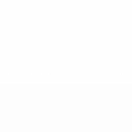
-148df89ea5e1-8fa63590fb30-1000--fifa-uefa-suspendieren-
>