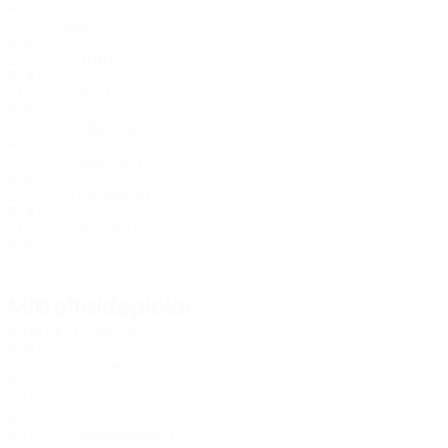
ROU
21
5
-
Borza
11
ROU
20
2
-
Strata
13
ROU
21
5
-
David
16
ROU
22
1
-
Robert Jalade
16
ROU
21
2
-
Ciubotaru
19
ROU
22
4
-
Dorobanțu
19
ROU
21
-
-
Sălceanu
20
ROU
22
1
-
Mittelfeldspieler
Alter
EM
T
Mazilu
7
ROU
20
1
1
Vulturar
8
ROU
22
6
-
Musi
10
ROU
22
5
2
Rădăslăvescu
10