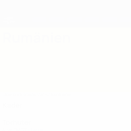
Direkt
zum
Hauptinhalt
UEFA-U21-Europameisterschaft
Rumänien
Rumänien UEFA U21-EM 2027
Überblick
Spiele
Statistiken
Kader
Kader
Torhüter
Alter
EM
GT
Lefter
1