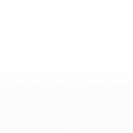
uefa.com/insideuefa/mediaservices/mediareleases/news/0272
russische-vereine-und-nationalmannschaft/'>Mehr hier</a
ft
News