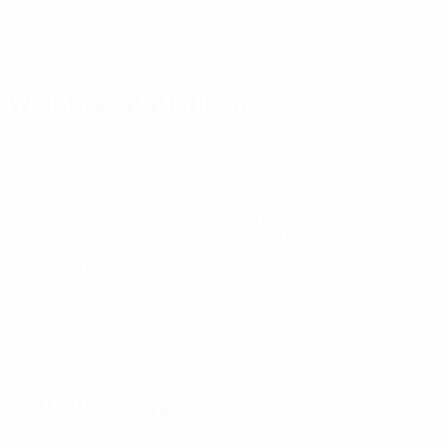
Wichtige Statistiken
8
4
Tore
Gegentore
1,15 im Schnitt pro Spiel
0,58 im Schnitt pro Spiel
14
1
Gelbe Karten
Rote Karten
2 im Schnitt pro Spiel
0,15 im Schnitt pro Spiel
Alle Statistiken
Kader
Bana
Băsceanu
Biliboc
Borza
Boțogan
Burnete
Ciubot
Stürmer
Stürmer
Stürmer
Verteidiger
Mittelfeldspieler
Stürmer
Verteid
Aktuelle News