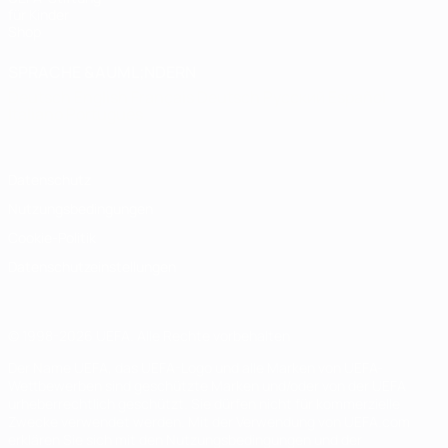
für Kinder
Shop
SPRACHE &AUML;NDERN
Deutsch
English
Français
Deutsch
Русский
Español
Italiano
Português
Datenschutz
Nutzungsbedingungen
Cookie-Politik
Datenschutzeinstellungen
© 1998-2026 UEFA. Alle Rechte vorbehalten
Der Name UEFA, das UEFA-Logo und alle Marken von UEFA-
Wettbewerben sind geschützte Marken und/oder von der UEFA
urheberrechtlich geschützt. Sie dürfen nicht für kommerzielle
Zwecke verwendet werden. Mit der Verwendung von UEFA.com
erklären Sie sich mit den Nutzungsbedingungen und der