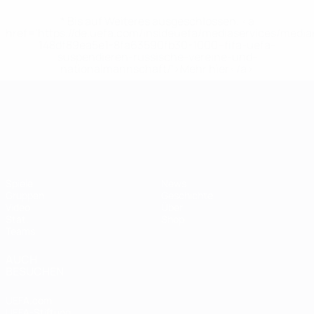
* Bis auf Weiteres ausgeschlossen. <a
href='https://de.uefa.com/insideuefa/mediaservices/medi
148df89ea5e1-8fa63590fb30-1000--fifa-uefa-
suspendieren-russische-vereine-und-
nationalmannschaft/'>Mehr hier</a>
UEFA-U21-Europameisterscha
Spiele
News
Gruppen
Geschichte
Video
Über
Stat.
Shop
Teams
AUCH
BESUCHEN
UEFA.com
UEFA-Stiftung