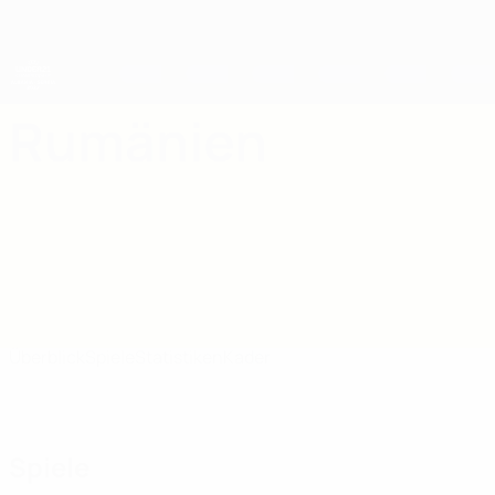
Direkt
zum
Hauptinhalt
UEFA-U21-Europameisterschaft
Rumänien
Rumänien UEFA U21-EM 2027
Überblick
Spiele
Statistiken
Kader
Spiele