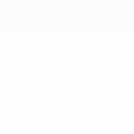
Wettbewerben sind geschützte Marken und/oder von der UEFA
urheberrechtlich geschützt. Sie dürfen nicht für kommerzielle
Zwecke verwendet werden. Mit der Verwendung von UEFA.com
erklären Sie sich mit den Nutzungsbedingungen und der
Datenschutzpolitik für die Website einverstanden.