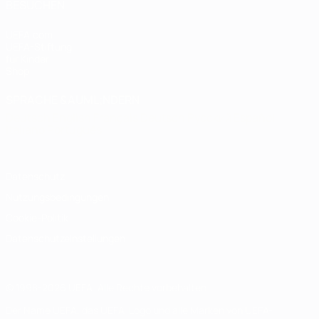
BESUCHEN
UEFA.com
UEFA-Stiftung
für Kinder
Shop
SPRACHE &AUML;NDERN
Deutsch
English
Français
Deutsch
Русский
Español
Italiano
Português
Datenschutz
Nutzungsbedingungen
Cookie-Politik
Datenschutzeinstellungen
© 1998-2026 UEFA. Alle Rechte vorbehalten
Der Name UEFA, das UEFA-Logo und alle Marken von UEFA-