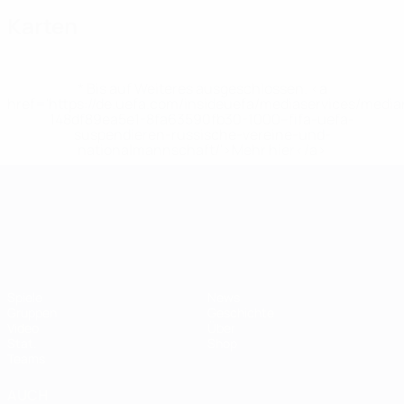
Karten
* Bis auf Weiteres ausgeschlossen. <a
href='https://de.uefa.com/insideuefa/mediaservices/medi
148df89ea5e1-8fa63590fb30-1000--fifa-uefa-
suspendieren-russische-vereine-und-
nationalmannschaft/'>Mehr hier</a>
UEFA-U21-Europameisterscha
Spiele
News
Gruppen
Geschichte
Video
Über
Stat.
Shop
Teams
AUCH