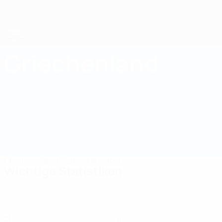
Direkt
zum
Hauptinhalt
UEFA-U21-Europameisterschaft
Griechenland
Griechenland Statistiken UEFA U21-EM 2027
Überblick
Spiele
Statistiken
Kader
Wichtige Statistiken
21
4