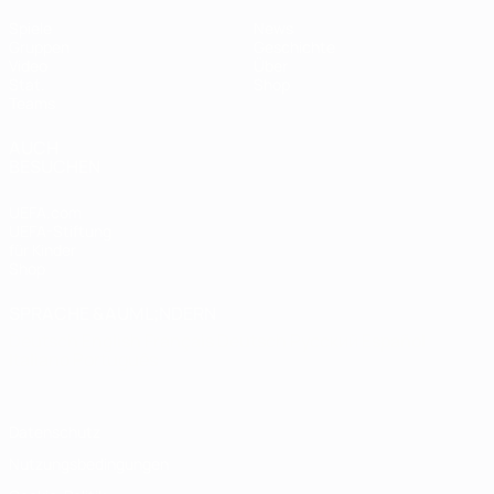
Spiele
News
Gruppen
Geschichte
Video
Über
Stat.
Shop
Teams
AUCH
BESUCHEN
UEFA.com
UEFA-Stiftung
für Kinder
Shop
SPRACHE &AUML;NDERN
Deutsch
English
Français
Deutsch
Русский
Español
Italiano
Português
Datenschutz
Nutzungsbedingungen