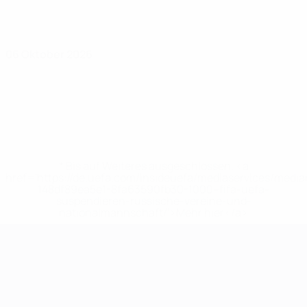
06 Oktober 2026
* Bis auf Weiteres ausgeschlossen. <a
href='https://de.uefa.com/insideuefa/mediaservices/medi
148df89ea5e1-8fa63590fb30-1000--fifa-uefa-
suspendieren-russische-vereine-und-
nationalmannschaft/'>Mehr hier</a>
UEFA-U21-Europameisterscha