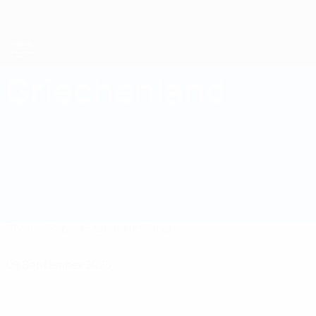
Direkt
zum
Hauptinhalt
UEFA-U21-Europameisterschaft
Griechenland
Griechenland UEFA U21-EM 2027
Überblick
Spiele
Statistiken
Kader
09 September 2025