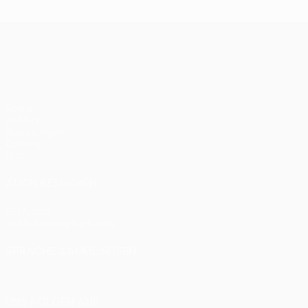
Bayern 0:1
UEFA Europa League
Spiele
UEFA.tv
Auslosungen
Gaming
Stat.
AUCH BESUCHEN
UEFA.com
UEFA-Stiftung für Kinder
SPRACHE &AUML;NDERN
Deutsch
English
Français
Deutsch
Русский
Español
Itali
UNS FOLGEN AUF