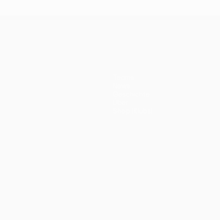
Teams
News
Geschichte
Über
Shop (Klubs)
ano
Português