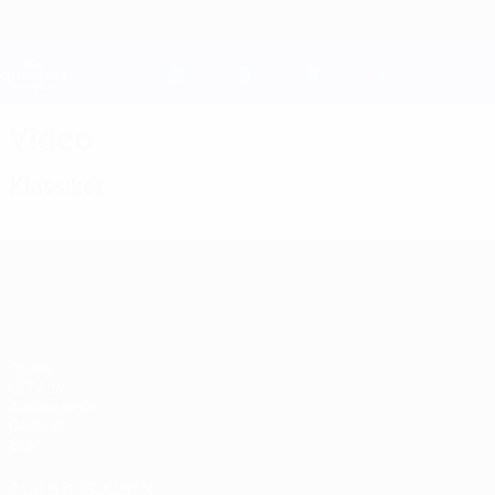
Direkt
zum
Hauptinhalt
Champions League Offiziell
Live-Ergebnisse &amp; Fantasy
UEFA Champions League
Video
Klassiker
UEFA Champions League
Spiele
UEFA.tv
Auslosungen
Gaming
Stat.
AUCH BESUCHEN