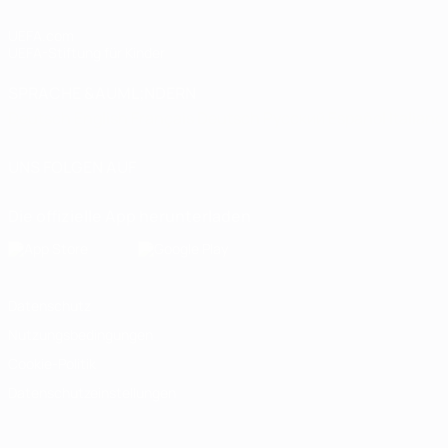
UEFA.com
UEFA-Stiftung für Kinder
SPRACHE &AUML;NDERN
Deutsch
English
Français
Deutsch
Русский
Español
Italiano
UNS FOLGEN AUF
Die offizielle App herunterladen
Datenschutz
Nutzungsbedingungen
Cookie-Politik
Datenschutzeinstellungen