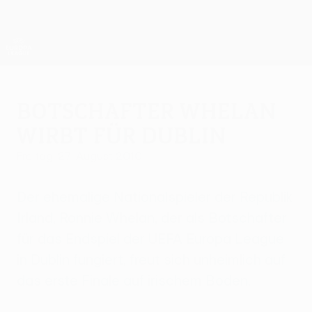
Direkt
zum
Hauptinhalt
UEFA Europa League Offiziell
Erhalten
Live-Ergebnisse &amp; Statistiken
UEFA Europa League
Botschafter Whelan
wirbt für Dublin
Freitag, 27. August 2010
Der ehemalige Nationalspieler der Republik
Irland, Ronnie Whelan, der als Botschafter
für das Endspiel der UEFA Europa League
in Dublin fungiert, freut sich unheimlich auf
das erste Finale auf irischem Boden.