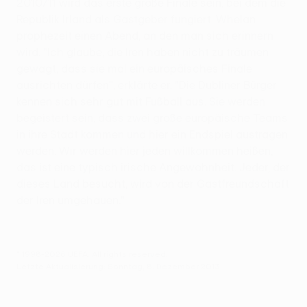
2010/11 wird das erste große Finale sein, bei dem die
Republik Irland als Gastgeber fungiert. Whelan
prophezeit einen Abend, an den man sich erinnern
wird. "Ich glaube, die Iren haben nicht zu träumen
gewagt, dass sie mal ein europäisches Finale
ausrichten dürfen", erklärte er. "Die Dubliner Bürger
kennen sich sehr gut mit Fußball aus. Sie werden
begeistert sein, dass zwei große europäische Teams
in ihre Stadt kommen und hier ein Endspiel austragen
werden. Wir werden hier jeden willkommen heißen,
das ist eine typisch irische Angewohnheit. Jeder, der
dieses Land besucht, wird von der Gastfreundschaft
der Iren umgehauen."
© 1998-2026 UEFA. All rights reserved.
Letzte Aktualisierung: Sonntag, 8. Dezember 2013