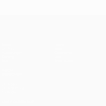
UEFA Europa League
Spiele
Teams
UEFA.tv
News
Auslosungen
Geschichte
Gaming
Über
Stat.
Shop (Klubs)
AUCH
BESUCHEN
UEFA.com
UEFA-Stiftung
für Kinder
UNS FOLGEN AUF