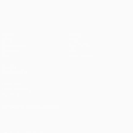
UEFA Europa League
2012
Bayern
0:1
Spiele
Teams
UEFA.tv
News
Auslosungen
Geschichte
Gaming
Über
Stat.
Shop (Klubs)
AUCH
BESUCHEN
UEFA.com
UEFA-Stiftung
für Kinder
SPRACHE &AUML;NDERN
Deutsch
English
Français
Deutsch
Русский
Español
Italiano
Português