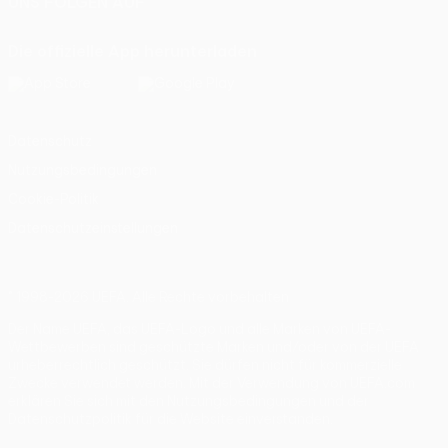
UNS FOLGEN AUF
Die offizielle App herunterladen
Datenschutz
Nutzungsbedingungen
Cookie-Politik
Datenschutzeinstellungen
© 1998-2026 UEFA. Alle Rechte vorbehalten
Der Name UEFA, das UEFA-Logo und alle Marken von UEFA-
Wettbewerben sind geschützte Marken und/oder von der UEFA
urheberrechtlich geschützt. Sie dürfen nicht für kommerzielle
Zwecke verwendet werden. Mit der Verwendung von UEFA.com
erklären Sie sich mit den Nutzungsbedingungen und der
Datenschutzpolitik für die Website einverstanden.