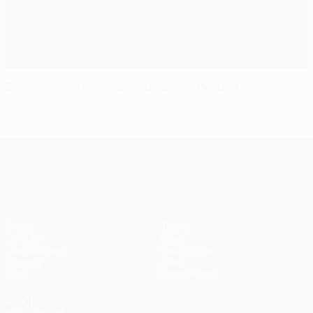
Endspiel der Europa League 2020: Wo und wann
UEFA Europa League
Spiele
Teams
UEFA.tv
News
Auslosungen
Geschichte
Gaming
Über
Stat.
Shop (Klubs)
AUCH