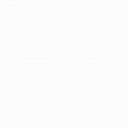
Premier League)
2017/18 –
Lyon
2018/19
–
Lyon
2019/20
–
Rennes
2020/21 – Gewinner Villarreal (Siebter in La Liga)
Achtung: Die Zuteilungsquote für die Plätze der
Verbände kann sich ändern. Die abschließende
Teilnehmerliste muss von der UEFA bestätigt
werden.
© 1998-2026 UEFA. All rights reserved.
Letzte Aktualisierung: Mittwoch, 26. Mai 2021