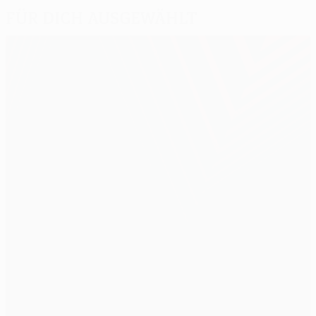
Für dich ausgewählt