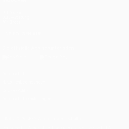
BESUCHEN
UEFA.com
UEFA-Stiftung
für Kinder
UNS FOLGEN AUF
Die offizielle App herunterladen
Datenschutz
Nutzungsbedingungen
Cookie-Politik
Datenschutzeinstellungen
© 1998-2026 UEFA. Alle Rechte vorbehalten
Der Name UEFA, das UEFA-Logo und alle Marken von UEFA-