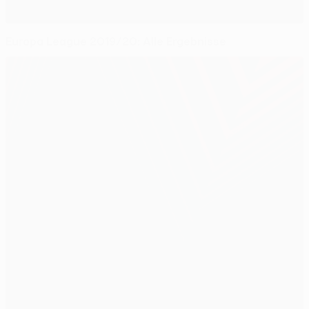
Europa League 2019/20: Alle Ergebnisse