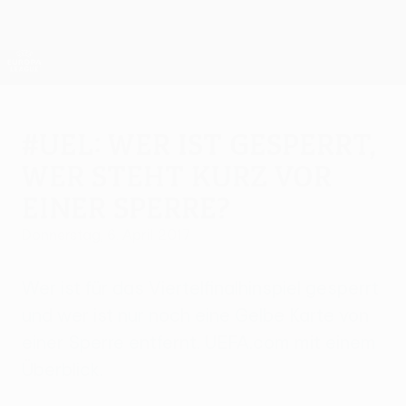
Direkt
zum
Hauptinhalt
UEFA Europa League Offiziell
Erhalten
Live-Ergebnisse &amp; Statistiken
UEFA Europa League
#UEL: Wer ist gesperrt,
wer steht kurz vor
einer Sperre?
Donnerstag, 6. April 2017
Wer ist für das Viertelfinalhinspiel gesperrt
und wer ist nur noch eine Gelbe Karte von
einer Sperre entfernt. UEFA.com mit einem
Überblick.