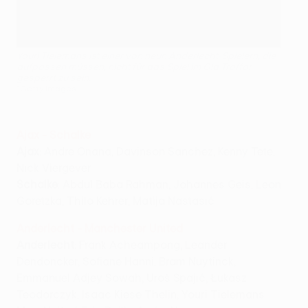
Youri Tielemans ist einer von neun Anderlecht-Spielern, die
aufpassen müssen, nicht für das Spiel im Old Traffor
gesperrt zu sein.
©Getty Images
Ajax - Schalke
Ajax
: Andre Onana, Davinson Sanchez, Kenny Tete,
Nick Viergever
Schalke
: Abdul Baba Rahman, Johannes Geis, Leon
Goretzka, Thilo Kehrer, Matija Nastasić
Anderlecht - Manchester United
Anderlecht
: Frank Acheampong, Leander
Dendoncker, Sofiane Hanni, Bram Nuytinck,
Emmanuel Adjey Sowah, Uroš Spajić, Łukasz
Teodorczyk, Isaac Kiese Thelin, Youri Tielemans