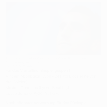
Lyons Maxime Gonalons muss auf das Hinspiel am
Donnerstag verzichten
©AFP/Getty Images
Für das Viertelfinalhinspiel gesperrt
Vincent Aboubakar (Lyon -
Beşiktaş
, das erste von
drei Spielen)
Maxime Gonalons (
Lyon
- Beşiktaş)
Lasse Schöne (
Ajax
- Schalke)
Nach nächster Verwarnung für das Rückspiel