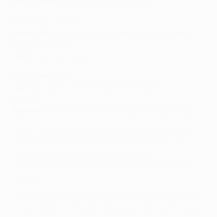
Man. United
: Eric Bailly, Ander Herrera
Celta Vigo - Genk
Celta
: Iago Aspas, Theo Bongonda, John Guidetti,
Nemanja Radoja
Genk
: Tino-Sven Sušić
Lyon - Beşiktaş
Lyon
: Maxwel Cornet, Sergi Darder, Rafael, Lucas
Tousart
Beşiktaş
: Caner Erkin, Marcelo, Oğuzhan Özyakup
Diese Liste dient ausschließlich der Information
und hat deshalb keine rechtliche Relevanz. Bei
Unstimmigkeiten ist ausschließlich der
Schriftverkehr direkt mit den Klub die autorisierte
Version.
Alle Einzelheiten der Disziplinarregeln finden Sie in
Artikel 48 der offiziellen Regularien der UEFA Europa