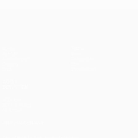
UEFA Europa League
Spiele
Teams
UEFA.tv
News
Auslosungen
Geschichte
Gaming
Über
Stat.
Shop (Klubs)
AUCH
BESUCHEN
UEFA.com
UEFA-Stiftung
für Kinder
UNS FOLGEN AUF
Die offizielle App herunterladen