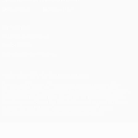
Datenschutz
Nutzungsbedingungen
Cookie-Politik
Datenschutzeinstellungen
© 1998-2026 UEFA. Alle Rechte vorbehalten
Der Name UEFA, das UEFA-Logo und alle Marken von UEFA-
Wettbewerben sind geschützte Marken und/oder von der UEFA
urheberrechtlich geschützt. Sie dürfen nicht für kommerzielle
Zwecke verwendet werden. Mit der Verwendung von UEFA.com
erklären Sie sich mit den Nutzungsbedingungen und der
Datenschutzpolitik für die Website einverstanden.