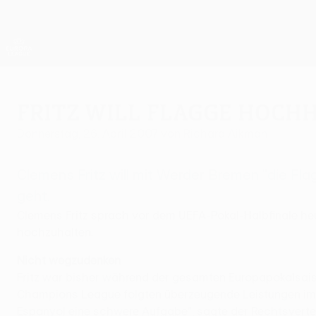
Direkt
zum
Hauptinhalt
UEFA Europa League Offiziell
Live-Ergebnisse &amp; Statistiken
UEFA Europa League
Fritz will Flagge hoch
Donnerstag, 26. April 2007
von Richard Aikman
Clemens Fritz will mit Werder Bremen "die F
geht.
Clemens Fritz sprach vor dem UEFA-Pokal-Halbfinale he
hochzuhalten.
Nicht wegzudenken
Fritz war bisher während der gesamten Europapokalsais
Champions League folgten überzeugende Leistungen im UE
Espanyol eine schwere Aufgabe", sagte der Rechtsverteidi