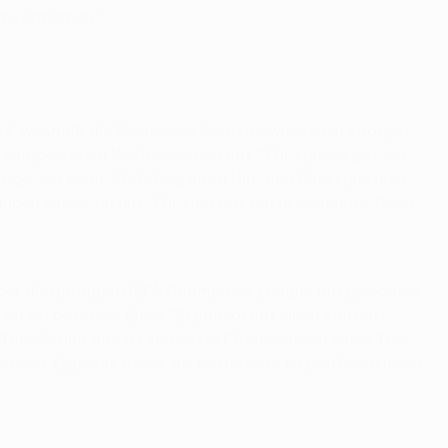
zu erreichen."
04, weshalb die Bremer vor Selbstbewusstsein strotzen.
n europäischen Wettbewerben hat. "Wir spielen gut, wir
ge, der beim 3:0-Erfolg nach Hin- und Rückspiel über
 glauben immer an uns. Wir sind das letzte deutsche Team
iel der diesjährigen UEFA Champions League ausgerechnet
 an ein besseres Ende: "Espanyol hat einen starken
Tabelle und das ist ihre letzte Chance, noch einen Titel
seres Ergebnis holen, als bei unserer letzten Reise nach