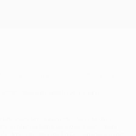
Erhalten
EFA-Pokal-Halbfinale gegen den RCD Espanyol
t Werder Bremen die Flagge für Deutschland
fahrt erlebt. Dem unglücklichen Aus in der UEFA
ein europäisches Halbfinale, und wir erwarten gegen
lbfinale vertreten zu dürfen. Es ist ein großes Turnier