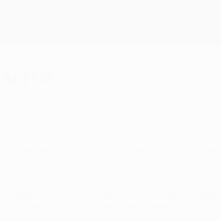
halten
lagge für Deutschland" hochhalten, wenn es im U
ute Abend gegen den RCD Espanyol davon, stolz zu sein, mi
on Stammspieler und hat dabei mit Bremen eine Achterbahn
FA-Pokal, einem Turnier, das er zu schätzen weiß. "Es ist 
ger. "Ich bin stolz, meinen Verein und mein Land in diesem Ha