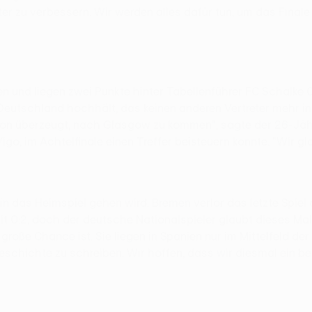
er zu verbessern. Wir werden alles dafür tun, um das Finale 
n und liegen zwei Punkte hinter Tabellenführer FC Schalke 
 Deutschland hochhält, das keinen anderen Vertreter mehr i
on überzeugt, nach Glasgow zu kommen", sagte der 26-Jähri
 Vigo, im Achtelfinale einen Treffer beisteuern konnte. "Wir
t in das Heimspiel gehen wird. Bremen verlor das letzte Sp
it 0:2, doch der deutsche Nationalspieler glaubt dieses Mal
große Chance ist. Sie liegen in Spanien nur im Mittelfeld der 
schichte zu schreiben. Wir hoffen, dass wir diesmal ein bes